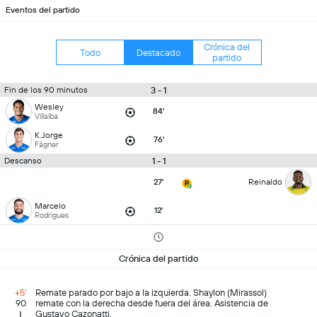
Eventos del partido
Crónica del
Todo
Destacado
partido
3 - 1
Fin de los 90 minutos
Wesley
84'
Villalba
K.Jorge
76'
Fágner
1 - 1
Descanso
27'
Reinaldo
Marcelo
12'
Rodrigues
Crónica del partido
+5'
Remate parado por bajo a la izquierda. Shaylon (Mirassol)
90
remate con la derecha desde fuera del área. Asistencia de
Gustavo Cazonatti.