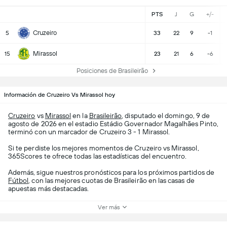
PTS
J
G
+/-
Cruzeiro
5
33
22
9
-1
Mirassol
15
23
21
6
-6
Posiciones de Brasileirão
Información de Cruzeiro Vs Mirassol hoy
Cruzeiro
vs
Mirassol
en la
Brasileirão
, disputado el domingo, 9 de
agosto de 2026 en el estadio Estádio Governador Magalhães Pinto,
terminó con un marcador de Cruzeiro 3 - 1 Mirassol.
Si te perdiste los mejores momentos de Cruzeiro vs Mirassol,
365Scores te ofrece todas las estadísticas del encuentro.
Además, sigue nuestros pronósticos para los próximos partidos de
Fútbol
, con las mejores cuotas de Brasileirão en las casas de
apuestas más destacadas.
Ver más