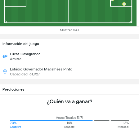
Mostrar más
Información del juego
Lucas Casagrande
Árbitro
Estádio Governador Magalhães Pinto
Capacidad: 61,927
Predicciones
¿Quién va a ganar?
Votos Totales 5,171
70%
14%
16%
Cruzeiro
Empate
Mirassol