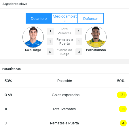
Jugadores clave
Mediocampist
Delantero
Defensor
a
Total
1
1
Remates
Remates a
1
1
Puerta
Kaio Jorge
Fueras de
Fernandinho
0
0
Juego
Estadísticas
50%
Posesión
50%
0.68
Goles esperados
1.31
11
Total Remates
13
3
Remates a Puerta
4