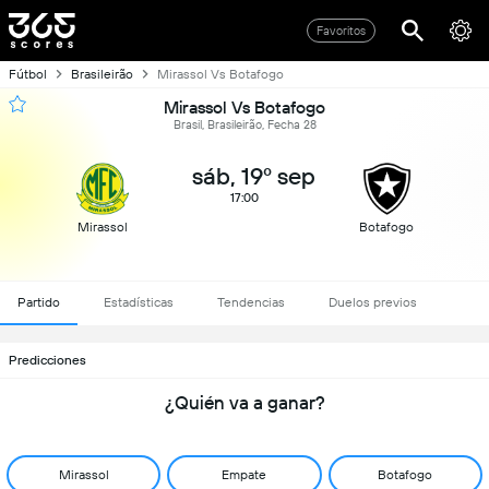
Favoritos
Fútbol
Brasileirão
Mirassol Vs Botafogo
Mirassol Vs Botafogo
Brasil, Brasileirão, Fecha 28
sáb, 19º sep
17:00
Mirassol
Botafogo
Partido
Estadísticas
Tendencias
Duelos previos
Predicciones
¿Quién va a ganar?
Mirassol
Empate
Botafogo