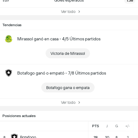
1.07
Goles esperados
1.38
Ver todo
Tendencias
Mirassol ganó en casa - 4/5 Últimos partidos
Victoria de Mirassol
Botafogo ganó o empató - 7/8 Últimos partidos
Botafogo gana o empata
Ver todo
Posiciones actuales
PTS
J
G
+/-
Botafogo
8
29
20
8
2