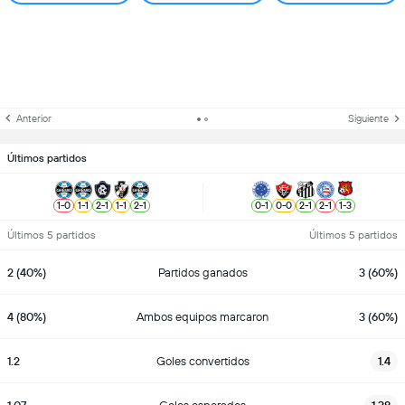
Anterior
Siguiente
Últimos partidos
1
-
0
1
-
1
2
-
1
1
-
1
2
-
1
0
-
1
0
-
0
2
-
1
2
-
1
1
-
3
Últimos 5 partidos
Últimos 5 partidos
2 (40%)
Partidos ganados
3 (60%)
4 (80%)
Ambos equipos marcaron
3 (60%)
1.2
Goles convertidos
1.4