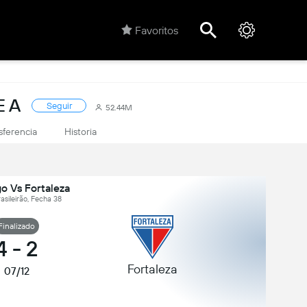
Favoritos
E A
Seguir
52.44M
sferencia
Historia
o Vs Fortaleza
rasileirão, Fecha 38
Finalizado
4
-
2
Fortaleza
07/12