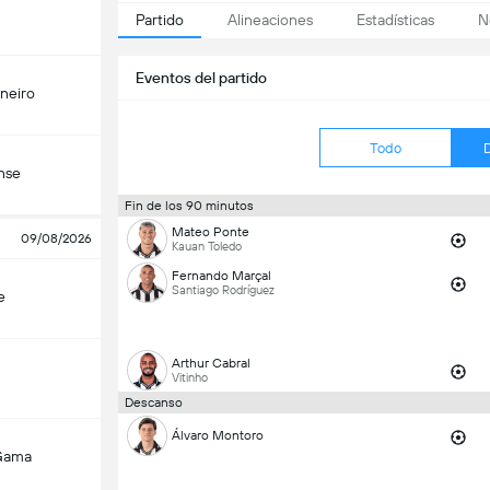
Partido
Alineaciones
Estadísticas
N
Eventos del partido
ineiro
Todo
nse
Fin de los 90 minutos
Mateo Ponte
09/08/2026
Kauan Toledo
Fernando Marçal
Santiago Rodríguez
e
Arthur Cabral
Vitinho
Descanso
Álvaro Montoro
Gama