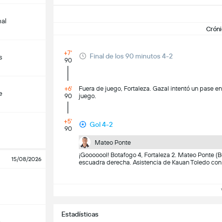
nal
Cróni
+7'
Final de los 90 minutos 4-2
s
90
+6'
Fuera de juego, Fortaleza. Gazal intentó un pase 
e
90
juego.
+5'
Gol 4-2
90
Mateo Ponte
¡Gooooool! Botafogo 4, Fortaleza 2. Mateo Ponte (B
15/08/2026
escuadra derecha. Asistencia de Kauan Toledo con u
Ve
Estadísticas
o