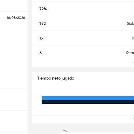
72%
16/08/2026
1.72
Gol
15
To
6
Rema
Ve
Tiempo neto jugado
Ve
Ad