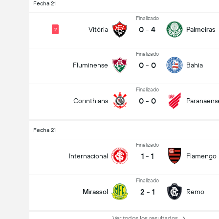
Fecha 21
Finalizado
0
-
4
Vitória
Palmeiras
2
Finalizado
0
-
0
Fluminense
Bahia
Finalizado
0
-
0
Corinthians
Paranaens
Goles en el partido (2.5)
Fecha 21
Votos Totales 628
Finalizado
1
-
1
Internacional
Flamengo
Finalizado
2
-
1
Mirassol
Remo
Ver todos los resultados