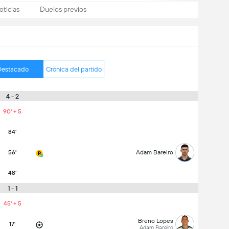
oticias
Duelos previos
Destacado
Crónica del partido
4 - 2
90' + 5
84'
56'
Adam Bareiro
48'
1 - 1
45' + 5
Breno Lopes
17'
Adam Bareiro