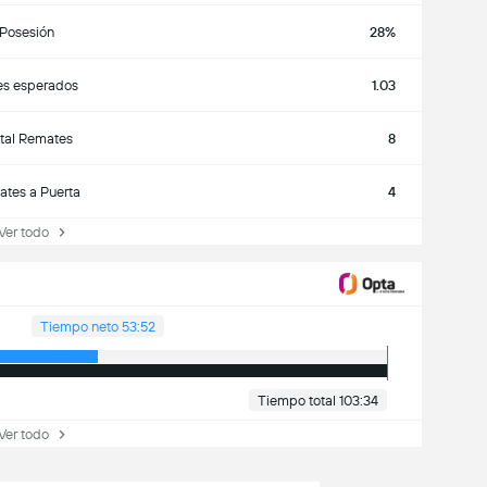
Posesión
28%
es esperados
1.03
tal Remates
8
tes a Puerta
4
r todo
Tiempo neto 53:52
Tiempo total 103:34
r todo