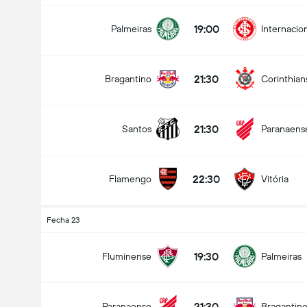
19:00
Palmeiras
Internacio
21:30
Bragantino
Corinthian
21:30
Santos
Paranaens
22:30
Flamengo
Vitória
Fecha 23
19:30
Fluminense
Palmeiras
21:30
Paranaense
Bragantin