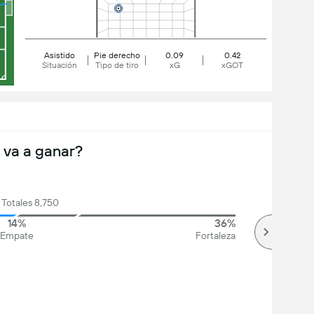
Asistido
Pie derecho
0.09
0.42
Situación
Tipo de tiro
xG
xGOT
 va a ganar?
 Totales 8,750
14%
36%
Empate
Fortaleza