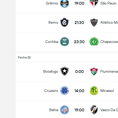
19:00
Grêmio
São Paulo
21:30
Remo
Atlético M
23:30
Coritiba
Chapecoe
Fecha 22
0:00
Botafogo
Fluminens
14:00
Cruzeiro
Mirassol
19:00
Bahia
Vasco Da 