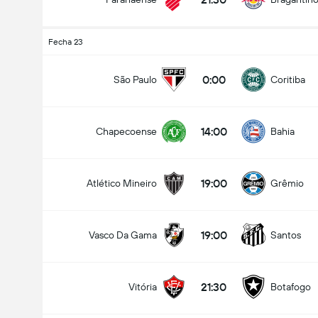
Fecha 23
0:00
São Paulo
Coritiba
14:00
Chapecoense
Bahia
19:00
Atlético Mineiro
Grêmio
19:00
Vasco Da Gama
Santos
21:30
Vitória
Botafogo