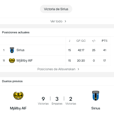
Victoria de Sirius
Ver todo
Posiciones actuales
J
GF:GC
+/-
PTS
Sirius
1
15
42:17
25
41
Mjällby AIF
11
15
20:20
0
17
Posiciones de Allsvenskan
Duelos previos
9
3
2
Victorias
Empates
Victorias
Mjällby AIF
Sirius