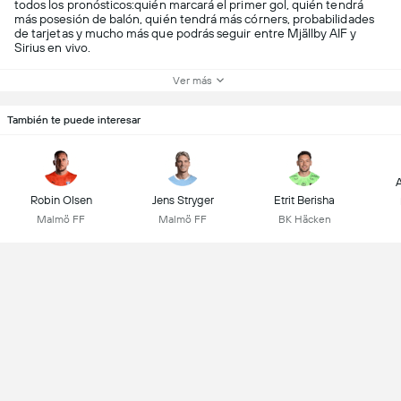
todos los pronósticos:quién marcará el primer gol, quién tendrá
más posesión de balón, quién tendrá más córners, probabilidades
de tarjetas y mucho más que podrás seguir entre Mjällby AIF y
Sirius en vivo.
Ver más
También te puede interesar
A
Robin Olsen
Jens Stryger
Etrit Berisha
Malmö FF
Malmö FF
BK Häcken