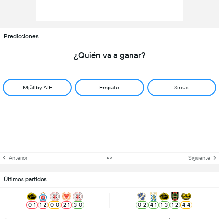
Predicciones
¿Quién va a ganar?
Mjällby AIF
Empate
Sirius
Anterior
Siguiente
Últimos partidos
0
-
1
1
-
2
0
-
0
2
-
1
3
-
0
0
-
2
4
-
1
1
-
3
1
-
2
4
-
4