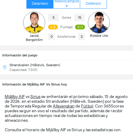
Mediocampist
Delantero
Defensor
a
5
Goles
15
6.8
Puntaje
8.0
Jacob
Robbie Ure
0
Asistencias
2
Bergström
Información del juego
Strandvallen (Hällevik, Sweden)
Capacidad: 7,500
Información de Mjällby AIF Vs Sirius hoy
Mjällby AIF
vs
Sirius
se enfrentarán el próximo sábado, 15 de agosto
de 2026, en el estadio Strandvallen (Hällevik, Sweden) por la fase
de Temporada Regular de
Allsvenskan
de
Fútbol
. Con 365Scores
puedes seguir en vivo el resultado del partido, además de recibir
actualizaciones en tiempo real de todas las estadísticas y
alineaciones.
Consulta el horario de Mjällby AIF vs Sirius y las estadísticas con