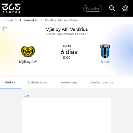
Favoritos
Fútbol
Allsvenskan
Mjällby AIF Vs Sirius
Mjällby AIF Vs Sirius
Suecia, Allsvenskan, Fecha 17
15/08
6 días
13:00
Mjällby AIF
Sirius
Partido
Estadísticas
Tendencias
Duelos previos
Ad