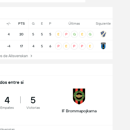
+/-
PTS
G
E
P
Últimas
Siguiente
4
20
5
5
5
E
P
G
E
G
-4
17
4
5
6
P
E
P
P
E
 de Allsvenskan
idos entre si
4
5
Empates
Victorias
IF Brommapojkarna
Allsvenskan