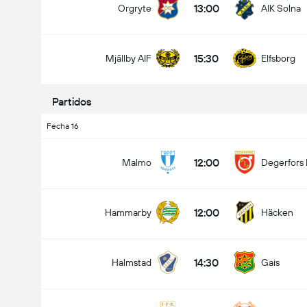
13:00
Orgryte
AIK Solna
15:30
Mjällby AIF
Elfsborg
Goles en el partido (2.5)
Partidos
Fecha 16
Menos de
Más de
12:00
Malmo
Degerfors 
12:00
Hammarby
Häcken
14:30
Halmstad
Gais