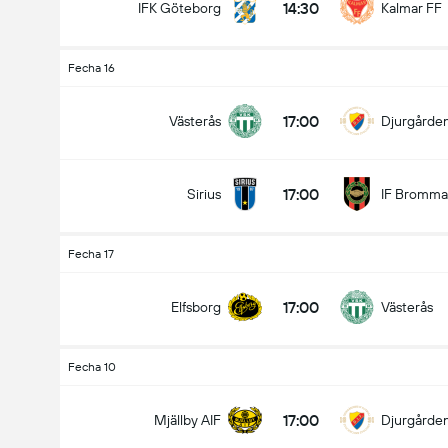
14:30
IFK Göteborg
Kalmar FF
Fecha 16
17:00
Västerås
Djurgården
17:00
Sirius
IF Bromma
Fecha 17
17:00
Elfsborg
Västerås
Fecha 10
17:00
Mjällby AIF
Djurgården