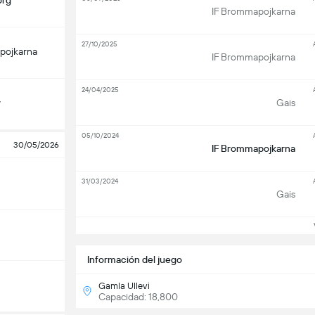
org
IF Brommapojkarna
27/10/2025
pojkarna
IF Brommapojkarna
24/04/2025
y
Gais
05/10/2024
30/05/2026
IF Brommapojkarna
31/03/2024
Gais
Ve
Información del juego
Gamla Ullevi
Capacidad: 18,800