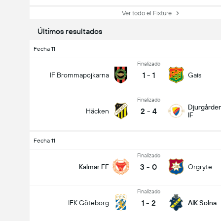
Ver todo el Fixture
Últimos resultados
Fecha 11
Finalizado
1
-
1
IF Brommapojkarna
Gais
Finalizado
Djurgårde
2
-
4
Häcken
IF
Fecha 11
Finalizado
3
-
0
Kalmar FF
Orgryte
Finalizado
1
-
2
IFK Göteborg
AIK Solna