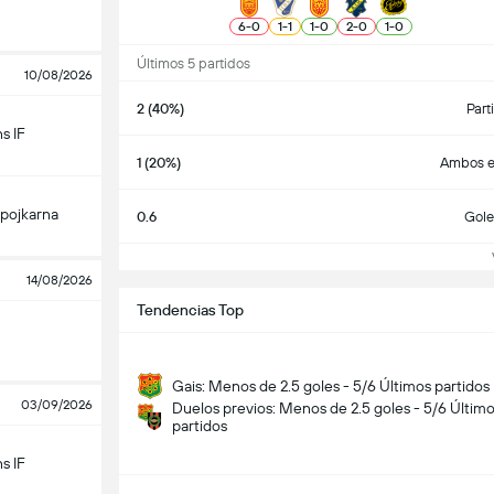
6
-
0
1
-
1
1
-
0
2
-
0
1
-
0
Últimos 5 partidos
10/08/2026
2 (40%)
Part
s IF
1 (20%)
Ambos e
pojkarna
0.6
Gole
Ve
14/08/2026
Tendencias Top
Gais: Menos de 2.5 goles - 5/6 Últimos partidos
03/09/2026
Duelos previos: Menos de 2.5 goles - 5/6 Últim
partidos
s IF