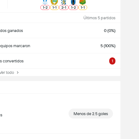
1
-
2
1
-
1
2
-
1
1
-
2
1
-
1
Últimos 5 partidos
idos ganados
0 (0%)
quipos marcaron
5 (100%)
s convertidos
1
r todo
Menos de 2.5 goles
os