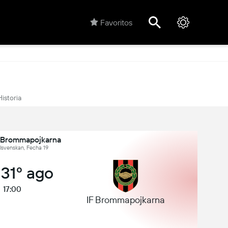
Favoritos
Historia
F Brommapojkarna
llsvenskan, Fecha 19
 31º ago
17:00
IF Brommapojkarna