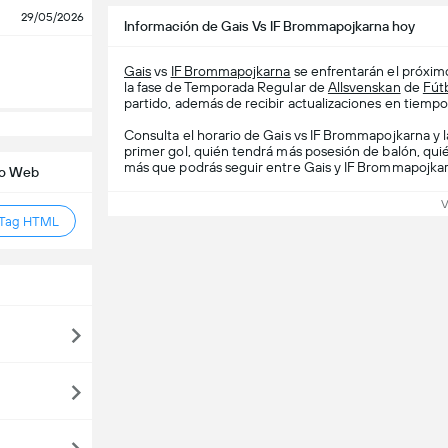
29/05/2026
Información de Gais Vs IF Brommapojkarna hoy
Gais
vs
IF Brommapojkarna
se enfrentarán el próximo
la fase de Temporada Regular de
Allsvenskan
de
Fút
partido, además de recibir actualizaciones en tiempo r
Consulta el horario de Gais vs IF Brommapojkarna y l
primer gol, quién tendrá más posesión de balón, qui
más que podrás seguir entre Gais y IF Brommapojkar
tio Web
V
 Tag HTML