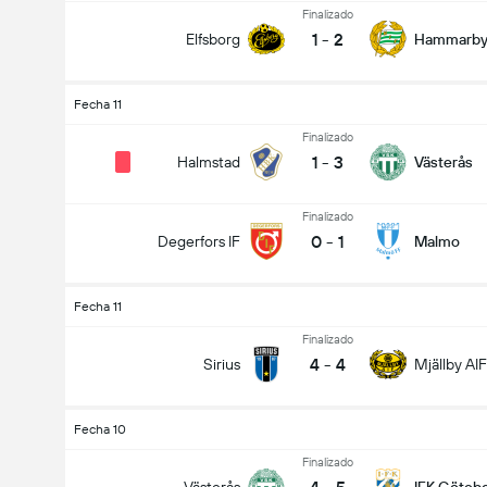
Finalizado
1
-
2
Elfsborg
Hammarb
Fecha 11
Finalizado
1
-
3
Halmstad
Västerås
Finalizado
0
-
1
Degerfors IF
Malmo
Fecha 11
Finalizado
4
-
4
Sirius
Mjällby AIF
Fecha 10
Finalizado