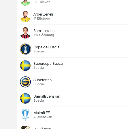
BK Häcken
Arber Zeneli
IF Elfsborg
Sam Larsson
IFK Göteborg
Copa de Suecia
Suecia
Supercopa Sueca
Suecia
Superettan
Suecia
Damallsvenskan
Suecia
Malmö FF
Allsvenskan