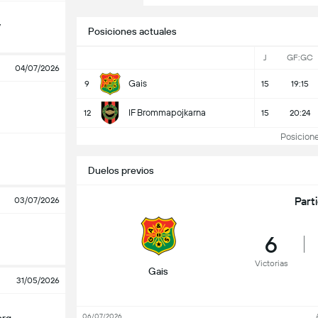
y
Posiciones actuales
J
GF:GC
04/07/2026
Gais
9
15
19:15
IF Brommapojkarna
12
15
20:24
Posiciones
Duelos previos
Part
03/07/2026
6
Victorias
Gais
31/05/2026
06/07/2026