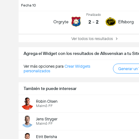
Fecha 10
Finalizado
2
-
2
Orgryte
Elfsborg
Ver todos los resultados
Agrega el Widget con los resultados de Allsvenskan a tu Si
Ver más opciones para
Crear Widgets
Generar un
personalizados
También te puede interesar
Robin Olsen
Malmö FF
Jens Stryger
Malmö FF
Etrit Berisha