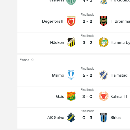
4
-
5
Västerås
IFK Göteb
Finalizado
2
-
2
Degerfors IF
IF Bromma
Finalizado
3
-
2
Häcken
Hammarb
Fecha 10
Finalizado
5
-
2
Malmo
Halmstad
Finalizado
3
-
0
Gais
Kalmar FF
Finalizado
0
-
3
AIK Solna
Sirius