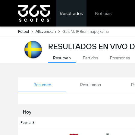
Resultados
Noticias
Fútbol
Allsvenskan
Gais Vs IF Brommapojkarna
RESULTADOS EN VIVO D
Resumen
Partidos
Posiciones
Resumen
Resultados
Pa
Hoy
Fecha 16