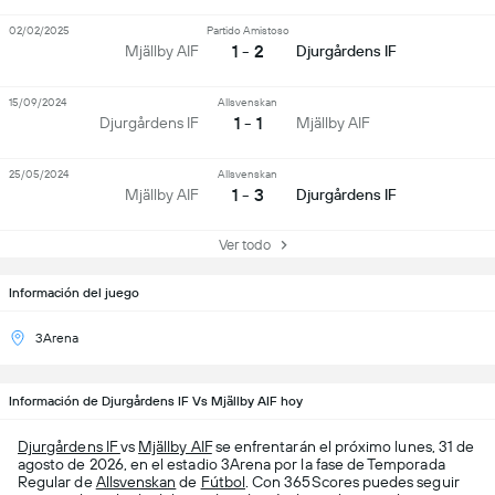
02/02/2025
Partido Amistoso
1 - 2
Mjällby AIF
Djurgårdens IF
15/09/2024
Allsvenskan
1 - 1
Djurgårdens IF
Mjällby AIF
25/05/2024
Allsvenskan
1 - 3
Mjällby AIF
Djurgårdens IF
Ver todo
Información del juego
3Arena
Información de Djurgårdens IF Vs Mjällby AIF hoy
Djurgårdens IF
vs
Mjällby AIF
se enfrentarán el próximo lunes, 31 de
agosto de 2026, en el estadio 3Arena por la fase de Temporada
Regular de
Allsvenskan
de
Fútbol
. Con 365Scores puedes seguir