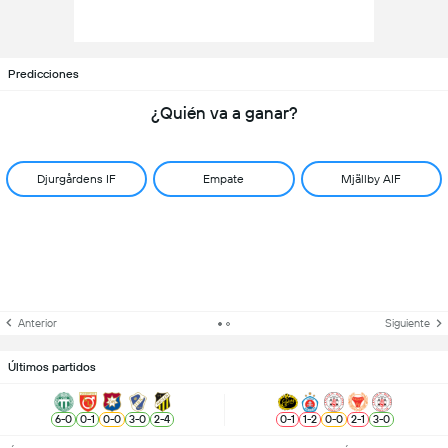
Predicciones
¿Quién va a ganar?
Djurgårdens IF
Empate
Mjällby AIF
Anterior
Siguiente
Últimos partidos
6
-
0
0
-
1
0
-
0
3
-
0
2
-
4
0
-
1
1
-
2
0
-
0
2
-
1
3
-
0