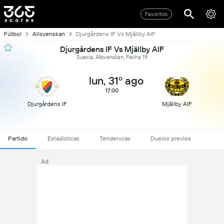
Favoritos
Fútbol
Allsvenskan
Djurgårdens IF Vs Mjällby AIF
Djurgårdens IF Vs Mjällby AIF
Suecia, Allsvenskan, Fecha 19
lun, 31º ago
17:00
Djurgårdens IF
Mjällby AIF
Partido
Estadísticas
Tendencias
Duelos previos
Ad