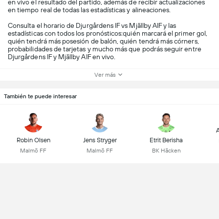
en vivo el resultado del partido, además de recibir actualizaciones
en tiempo real de todas las estadísticas y alineaciones.
Consulta el horario de Djurgårdens IF vs Mjällby AIF y las
estadísticas con todos los pronósticos:quién marcará el primer gol,
quién tendrá más posesión de balón, quién tendrá más córners,
probabilidades de tarjetas y mucho más que podrás seguir entre
Djurgårdens IF y Mjällby AIF en vivo.
Ver más
También te puede interesar
A
Robin Olsen
Jens Stryger
Etrit Berisha
Malmö FF
Malmö FF
BK Häcken