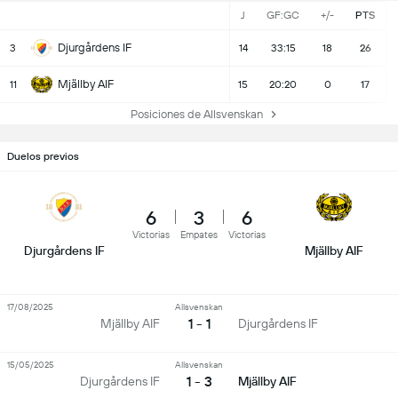
J
GF:GC
+/-
PTS
Djurgårdens IF
3
14
33:15
18
26
Mjällby AIF
11
15
20:20
0
17
Posiciones de Allsvenskan
Duelos previos
6
3
6
Victorias
Empates
Victorias
Djurgårdens IF
Mjällby AIF
17/08/2025
Allsvenskan
1 - 1
Mjällby AIF
Djurgårdens IF
15/05/2025
Allsvenskan
1 - 3
Djurgårdens IF
Mjällby AIF