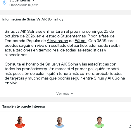
Studenternas IP
Capacidad: 10,522
Información de Sirius Vs AIK Solna hoy
Sirius
vs
AIK Solna
se enfrentarán el próximo domingo, 25 de
octubre de 2026, en el estadio Studenternas IP por la fase de
Temporada Regular de
Allsvenskan
de
Fútbol
. Con 365Scores
puedes seguir en vivo el resultado del partido, además de recibir
actualizaciones en tiempo real de todas las estadísticas y
alineaciones.
Consulta el horario de Sirius vs AIK Solna y las estadísticas con
todos los pronósticos:quién marcará el primer gol, quién tendrá
más posesión de balón, quién tendrá más córners, probabilidades
de tarjetas y mucho más que podrás seguir entre Sirius y AIK Solna
en vivo.
Ver más
También te puede interesar
A