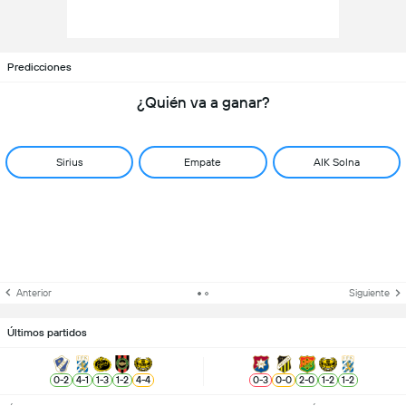
Predicciones
¿Quién va a ganar?
Sirius
Empate
AIK Solna
Anterior
Siguiente
Últimos partidos
0
-
2
4
-
1
1
-
3
1
-
2
4
-
4
0
-
3
0
-
0
2
-
0
1
-
2
1
-
2