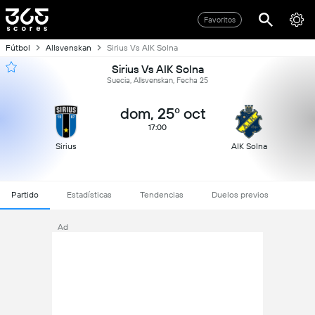
Favoritos
Fútbol
Allsvenskan
Sirius Vs AIK Solna
Sirius Vs AIK Solna
Suecia, Allsvenskan, Fecha 25
dom, 25º oct
17:00
Sirius
AIK Solna
Partido
Estadísticas
Tendencias
Duelos previos
Ad