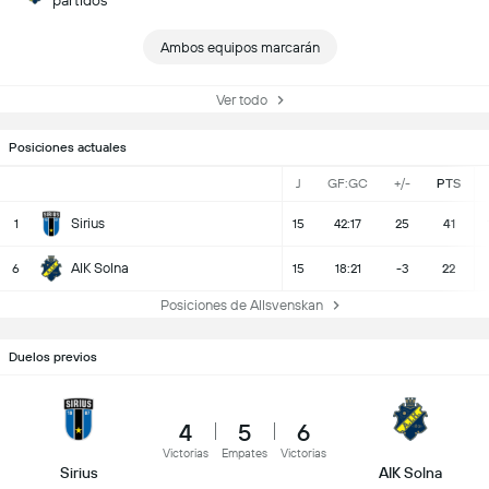
partidos
Ambos equipos marcarán
Ver todo
Posiciones actuales
J
GF:GC
+/-
PTS
Sirius
1
15
42:17
25
41
AIK Solna
6
15
18:21
-3
22
Posiciones de Allsvenskan
Duelos previos
4
5
6
Victorias
Empates
Victorias
Sirius
AIK Solna