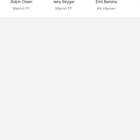
Robin Olsen
Jens Stryger
Etrit Berisha
Malmö FF
Malmö FF
BK Häcken