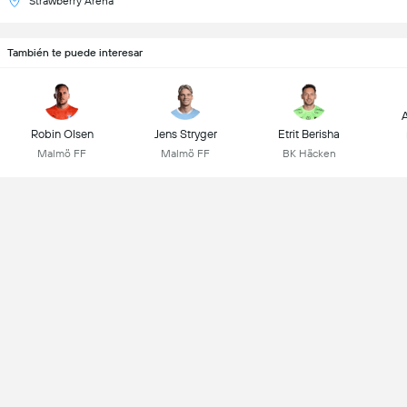
Strawberry Arena
También te puede interesar
A
Robin Olsen
Jens Stryger
Etrit Berisha
Malmö FF
Malmö FF
BK Häcken