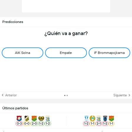
Predicciones
¿Quién va a ganar?
AIK Solna
Empate
IF Brommapojkarna
Anterior
Siguiente
Últimos partidos
0
-
3
0
-
0
2
-
0
1
-
2
1
-
2
1
-
2
1
-
1
2
-
1
1
-
2
1
-
1