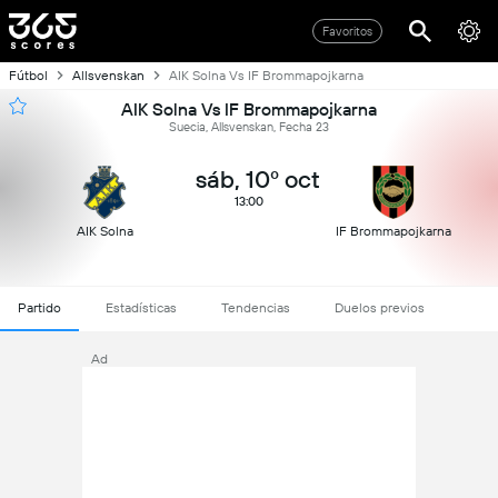
Favoritos
Fútbol
Allsvenskan
AIK Solna Vs IF Brommapojkarna
AIK Solna Vs IF Brommapojkarna
Suecia, Allsvenskan, Fecha 23
sáb, 10º oct
13:00
AIK Solna
IF Brommapojkarna
Partido
Estadísticas
Tendencias
Duelos previos
Ad