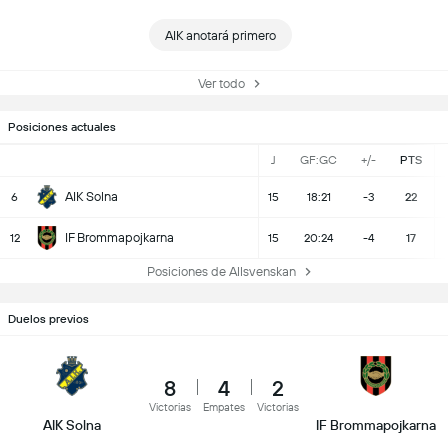
AIK anotará primero
Ver todo
Posiciones actuales
J
GF:GC
+/-
PTS
AIK Solna
6
15
18:21
-3
22
IF Brommapojkarna
12
15
20:24
-4
17
Posiciones de Allsvenskan
Duelos previos
8
4
2
Victorias
Empates
Victorias
AIK Solna
IF Brommapojkarna