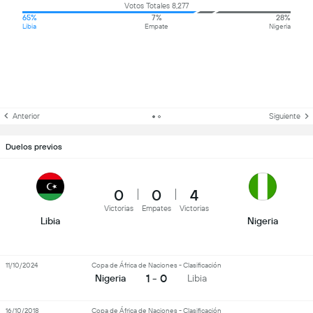
Votos Totales 8,277
65%
7%
28%
Libia
Empate
Nigeria
Anterior
Siguiente
Duelos previos
0
0
4
Victorias
Empates
Victorias
Libia
Nigeria
11/10/2024
Copa de África de Naciones - Clasificación
1 - 0
Nigeria
Libia
16/10/2018
Copa de África de Naciones - Clasificación