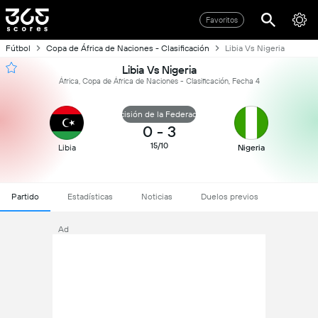
Favoritos
Fútbol
Copa de África de Naciones - Clasificación
Libia Vs Nigeria
Libia Vs Nigeria
África, Copa de África de Naciones - Clasificación, Fecha 4
Decisión de la Federación
0
-
3
15/10
Libia
Nigeria
Partido
Estadísticas
Noticias
Duelos previos
Ad