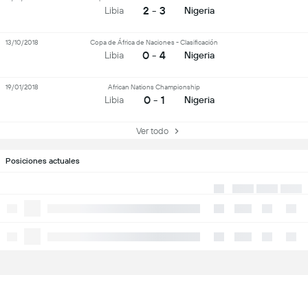
2 - 3
Libia
Nigeria
13/10/2018
Copa de África de Naciones - Clasificación
0 - 4
Libia
Nigeria
19/01/2018
African Nations Championship
0 - 1
Libia
Nigeria
Ver todo
Posiciones actuales