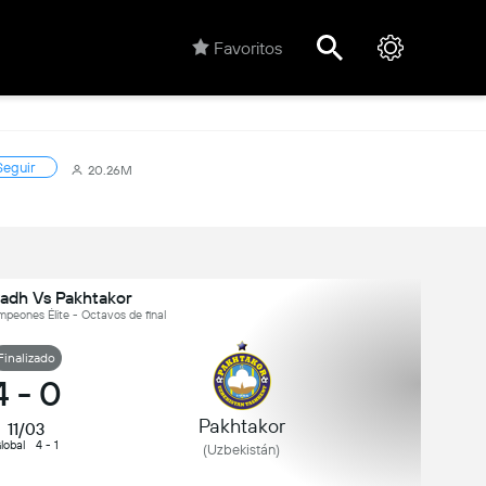
Favoritos
Seguir
20.26M
iyadh Vs Pakhtakor
peones Élite - Octavos de final
Finalizado
4
-
0
Pakhtakor
11/03
lobal
4 - 1
(Uzbekistán)