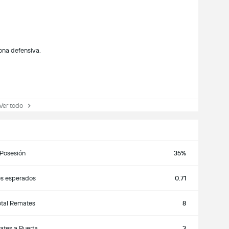
zona defensiva.
r todo
Posesión
35%
s esperados
0.71
tal Remates
8
tes a Puerta
3