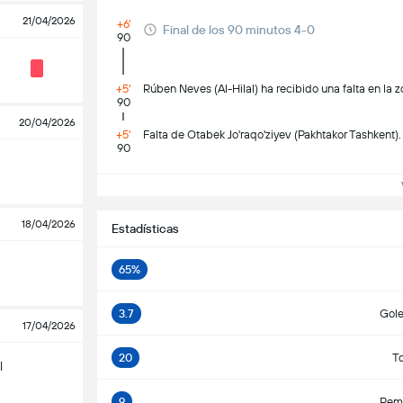
21/04/2026
+6'
Final de los 90 minutos 4-0
90
+5'
Rúben Neves (Al-Hilal) ha recibido una falta en la 
90
20/04/2026
+5'
Falta de Otabek Jo'raqo'ziyev (Pakhtakor Tashkent).
90
Ve
18/04/2026
Estadísticas
65%
3.7
Gole
17/04/2026
20
To
l
9
Rema