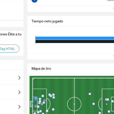
Ve
Tiempo neto jugado
nes Élite a tu
 Tag HTML
Ve
Mapa de tiro