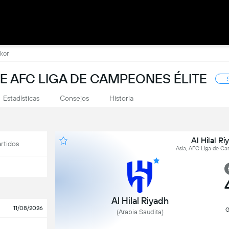
akor
E AFC LIGA DE CAMPEONES ÉLITE
Estadísticas
Consejos
Historia
Al Hilal R
rtidos
Asia, AFC Liga de Cam
Al Hilal Riyadh
11/08/2026
G
(Arabia Saudita)