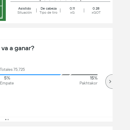
Asistido
De cabeza
0.11
0.28
Situación
Tipo de tiro
xG
xGOT
 va a ganar?
Totales 75,725
5%
15%
Empate
Pakhtakor