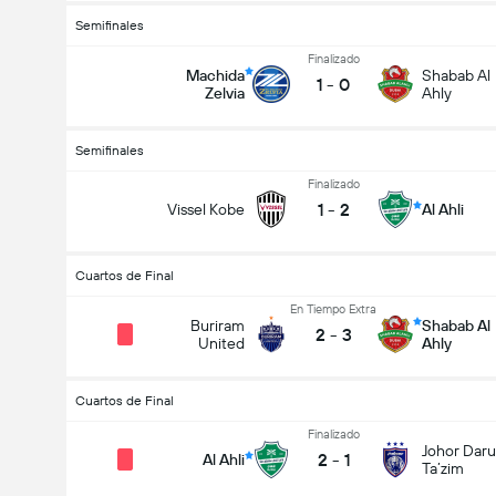
Semifinales
Finalizado
Machida
Shabab Al
1
-
0
Zelvia
Ahly
Semifinales
Finalizado
1
-
2
Vissel Kobe
Al Ahli
Cuartos de Final
En Tiempo Extra
Buriram
Shabab Al
2
-
3
United
Ahly
Cuartos de Final
Finalizado
Johor Daru
2
-
1
Al Ahli
Ta’zim