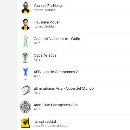
Youssef En-Nesyri
Ittihad Jeddah
Houssem Aouar
Ittihad Jeddah
Copa de Naciones del Golfo
Asia
Goles en el partido (2.5)
Copa Asiática
Asia
Votos Totales 7,039
AFC Liga de Campeones 2
Asia
Eliminatorias Asia - Copa del Mundo
Asia
Arab Club Champions Cup
Asia
Ittihad Jeddah
Liga Profesional Saudí