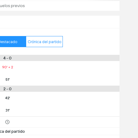
uelos previos
Destacado
Crónica del partido
4 - 0
90' + 2
51'
2 - 0
42'
31'
ca del partido