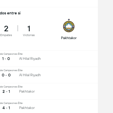
idos entre si
2
1
Empates
Victorias
Pakhtakor
 de Campeones Élite
1 - 0
Al Hilal Riyadh
 de Campeones Élite
0 - 0
Al Hilal Riyadh
 de Campeones Élite
2 - 1
Pakhtakor
 de Campeones Élite
4 - 1
Pakhtakor