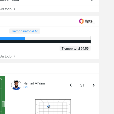
r todo
Tiempo neto 54:46
Tiempo total 99:55
r todo
Hamad Al Yami
31'
Gol