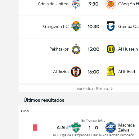
9:30
Adelaide United
Công An H
10:30
Gangwon FC
Gamba Os
15:00
Pakhtakor
Al Hussein
16:00
Al-Jazira
Al Ittihad
Ver todo el Fixture
Últimos resultados
Final
En Tiempo Extra
Machida
1
-
0
Al Ahli
Zelvia
AFC Liga de Campeones Élite: Al Ahli Jeddah campeón