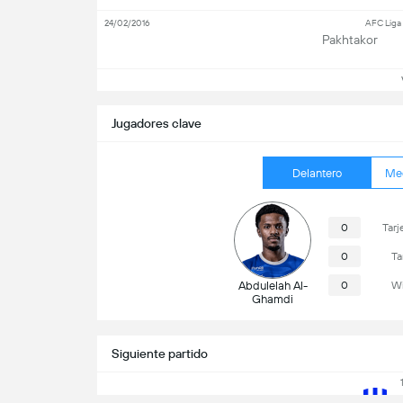
24/02/2016
AFC Liga
Pakhtakor
Ve
Jugadores clave
Delantero
Me
0
Tarj
0
Ta
Abdulelah Al-
0
Wi
Ghamdi
Siguiente partido