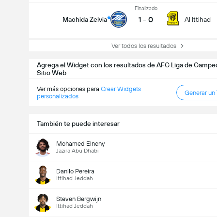
Finalizado
1
-
0
Machida Zelvia
Al Ittihad
Ver todos los resultados
Agrega el Widget con los resultados de AFC Liga de Campeo
Sitio Web
Ver más opciones para
Crear Widgets
Generar un
personalizados
También te puede interesar
Mohamed Elneny
Jazira Abu Dhabi
Danilo Pereira
Ittihad Jeddah
Steven Bergwijn
Ittihad Jeddah