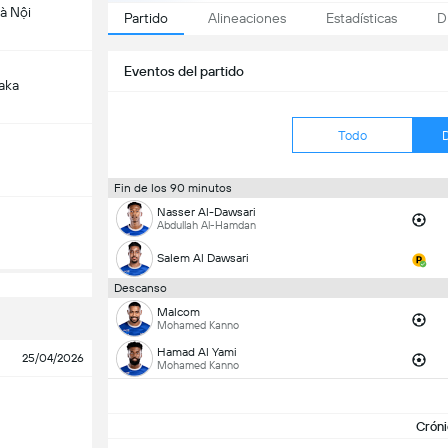
à Nội
Partido
Alineaciones
Estadísticas
D
Eventos del partido
aka
Todo
Fin de los 90 minutos
Nasser Al-Dawsari
Abdullah Al-Hamdan
Salem Al Dawsari
Descanso
Malcom
Mohamed Kanno
Hamad Al Yami
25/04/2026
Mohamed Kanno
Cróni