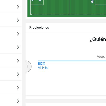
Predicciones
¿Quién
Votos 
75%
80%
Más de
Al-Hilal