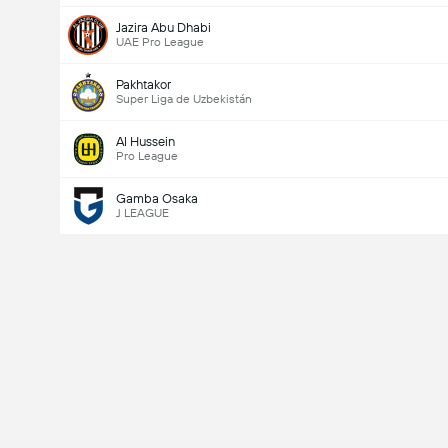
Jazira Abu Dhabi
UAE Pro League
Pakhtakor
Super Liga de Uzbekistán
Al Hussein
Pro League
Gamba Osaka
J LEAGUE