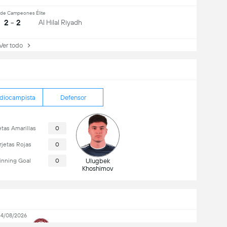
 de Campeones Élite
2 - 2
Al Hilal Riyadh
r todo
diocampista
Defensor
etas Amarillas
0
rjetas Rojas
0
nning Goal
0
Ulugbek
Khoshimov
14/08/2026