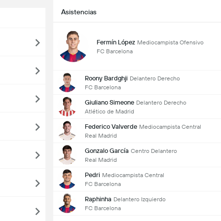
Asistencias
Fermín López
Mediocampista Ofensivo
FC Barcelona
Roony Bardghji
Delantero Derecho
FC Barcelona
Giuliano Simeone
Delantero Derecho
Atlético de Madrid
Federico Valverde
Mediocampista Central
Real Madrid
Gonzalo García
Centro Delantero
Real Madrid
Pedri
Mediocampista Central
FC Barcelona
Raphinha
Delantero Izquierdo
FC Barcelona