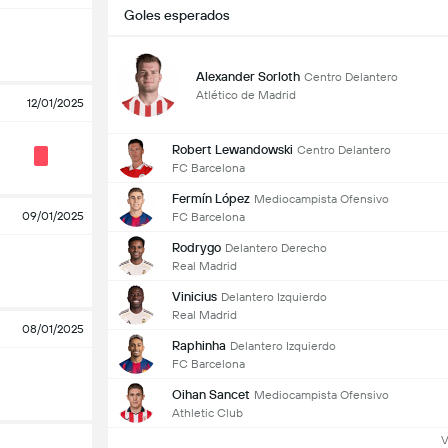
Goles esperados
Alexander Sorloth
Centro Delantero
Atlético de Madrid
12/01/2025
Robert Lewandowski
Centro Delantero
FC Barcelona
Fermín López
Mediocampista Ofensivo
09/01/2025
FC Barcelona
Rodrygo
Delantero Derecho
Real Madrid
Vinicius
Delantero Izquierdo
Real Madrid
08/01/2025
Raphinha
Delantero Izquierdo
FC Barcelona
Oihan Sancet
Mediocampista Ofensivo
Athletic Club
V