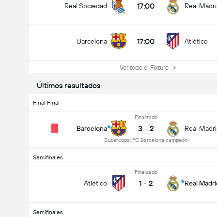
17:00
Real Sociedad
Real Madr
17:00
Barcelona
Atlético
Ver todo el Fixture
Últimos resultados
Final Final
Finalizado
3
-
2
Barcelona
Real Madr
Supercopa: FC Barcelona campeón
Semifinales
Finalizado
1
-
2
Atlético
Real Madri
Semifinales