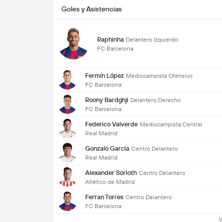
Goles y Asistencias
Raphinha
Delantero Izquierdo
FC Barcelona
Fermín López
Mediocampista Ofensivo
FC Barcelona
Roony Bardghji
Delantero Derecho
FC Barcelona
Federico Valverde
Mediocampista Central
Real Madrid
Gonzalo García
Centro Delantero
Real Madrid
Alexander Sorloth
Centro Delantero
Atlético de Madrid
Ferran Torres
Centro Delantero
FC Barcelona
V