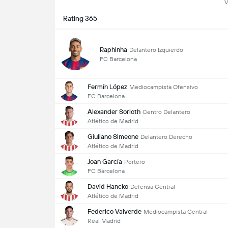
V
Rating 365
Raphinha
Delantero Izquierdo
FC Barcelona
Fermín López
Mediocampista Ofensivo
FC Barcelona
Alexander Sorloth
Centro Delantero
Atlético de Madrid
Giuliano Simeone
Delantero Derecho
Atlético de Madrid
Joan García
Portero
FC Barcelona
David Hancko
Defensa Central
Atlético de Madrid
Federico Valverde
Mediocampista Central
Real Madrid