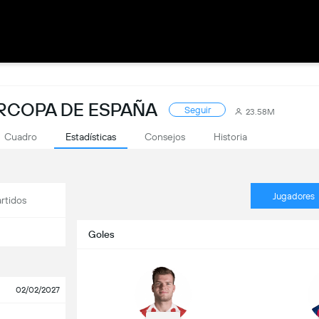
ERCOPA DE ESPAÑA
Seguir
23.58M
Cuadro
Estadísticas
Consejos
Historia
Jugadores
rtidos
Goles
02/02/2027