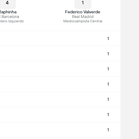
4
1
Raphinha
Federico Valverde
 Barcelona
Real Madrid
tero Izquierdo
Mediocampista Central
1
1
1
1
1
1
1