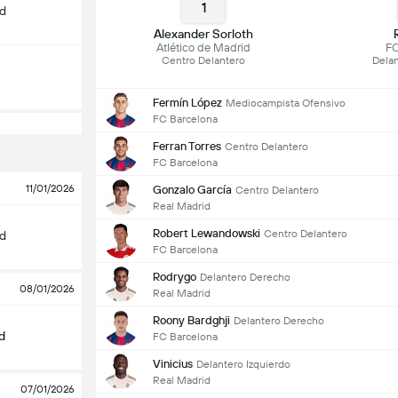
1
id
Alexander Sorloth
Atlético de Madrid
FC
Centro Delantero
Delan
Fermín López
Mediocampista Ofensivo
FC Barcelona
Ferran Torres
Centro Delantero
FC Barcelona
11/01/2026
Gonzalo García
Centro Delantero
Real Madrid
Robert Lewandowski
Centro Delantero
id
FC Barcelona
Rodrygo
Delantero Derecho
08/01/2026
Real Madrid
Roony Bardghji
Delantero Derecho
d
FC Barcelona
Vinicius
Delantero Izquierdo
Real Madrid
07/01/2026