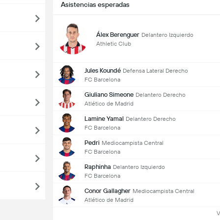
Asistencias esperadas
Álex Berenguer
Delantero Izquierdo
Athletic Club
Jules Koundé
Defensa Lateral Derecho
FC Barcelona
Giuliano Simeone
Delantero Derecho
Atlético de Madrid
Lamine Yamal
Delantero Derecho
FC Barcelona
Pedri
Mediocampista Central
FC Barcelona
Raphinha
Delantero Izquierdo
FC Barcelona
Conor Gallagher
Mediocampista Central
Atlético de Madrid
V