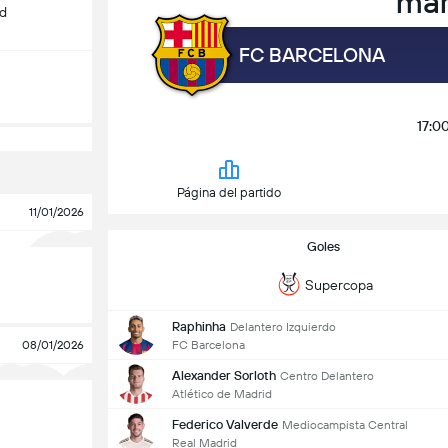
mar
id
FC BARCELONA
17:0
Página del partido
11/01/2026
Goles
X
1
-
-
17/16
16/5
2
-
17/8
Supercopa
Raphinha
Delantero Izquierdo
FC Barcelona
08/01/2026
Alexander Sorloth
Centro Delantero
Atlético de Madrid
-
11/5
X
-
13/5
2
-
7/6
Federico Valverde
Mediocampista Central
Real Madrid