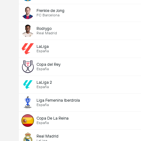
Frenkie de Jong
FC Barcelona
Rodrygo
Real Madrid
LaLiga
España
Copa del Rey
España
LaLiga 2
España
Liga Femenina Iberdrola
España
Copa De La Reina
España
Real Madrid
LaLiga