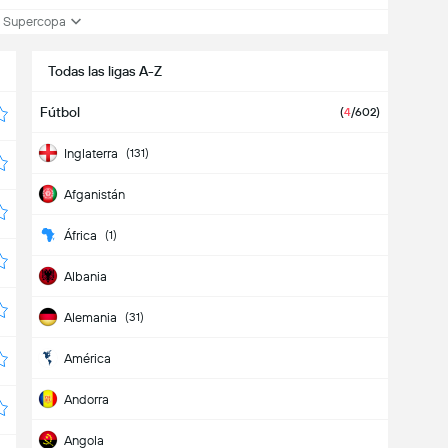
e Supercopa
Todas las ligas A-Z
Fútbol
(
4
/602)
Inglaterra
(131)
Afganistán
África
(1)
Albania
Alemania
(31)
América
Andorra
Angola