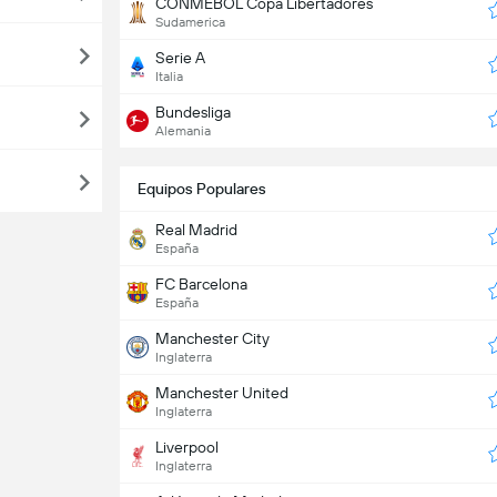
CONMEBOL Copa Libertadores
Sudamerica
Serie A
Italia
Bundesliga
Alemania
Equipos Populares
Real Madrid
España
FC Barcelona
España
Manchester City
Inglaterra
Manchester United
Inglaterra
Liverpool
Inglaterra