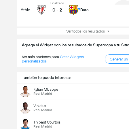
Finalizado
0
-
2
Athletic
Barcelona
1
Ver todos los resultados
Agrega el Widget con los resultados de Supercopa a tu Sit
Ver más opciones para
Crear Widgets
Generar un
personalizados
También te puede interesar
Kylian Mbappe
Real Madrid
Vinicius
Real Madrid
Thibaut Courtois
Real Madrid