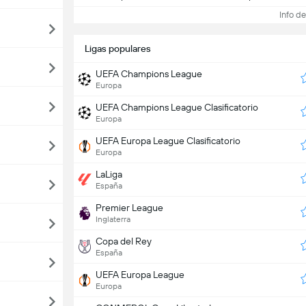
Info d
Ligas populares
UEFA Champions League
Europa
UEFA Champions League Clasificatorio
Europa
UEFA Europa League Clasificatorio
Europa
LaLiga
España
Premier League
Inglaterra
Copa del Rey
España
UEFA Europa League
Europa