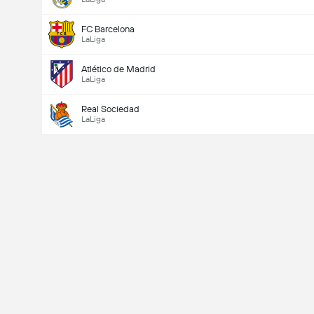
FC Barcelona
LaLiga
Atlético de Madrid
LaLiga
Real Sociedad
LaLiga