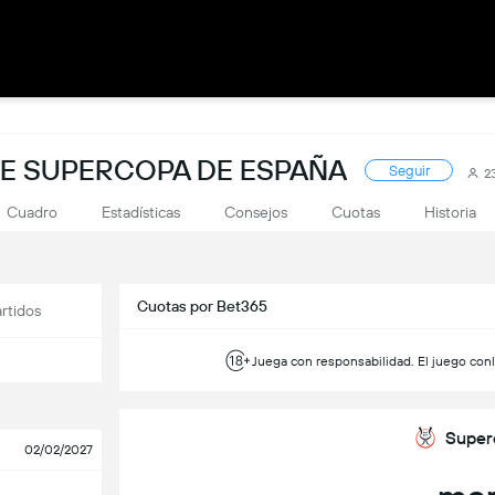
DE SUPERCOPA DE ESPAÑA
Seguir
2
Cuadro
Estadísticas
Consejos
Cuotas
Historia
Cuotas por Bet365
rtidos
Juega con responsabilidad. El juego con
Super
02/02/2027