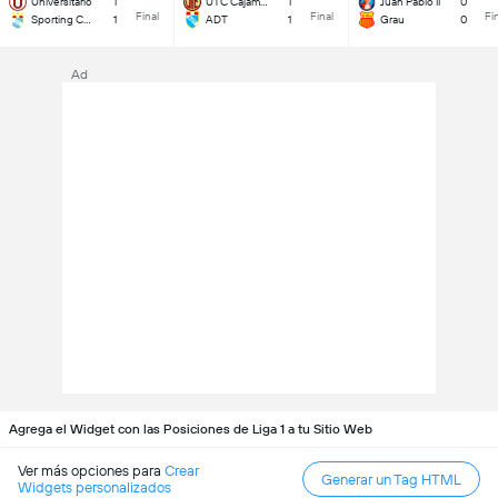
Universitario
1
UTC Cajamarca
1
Juan Pablo II
0
Final
Final
Fi
Sporting Cristal
1
ADT
1
Grau
0
Ad
Agrega el Widget con las Posiciones de Liga 1 a tu Sitio Web
Ver más opciones para
Crear
Generar un Tag HTML
Widgets personalizados