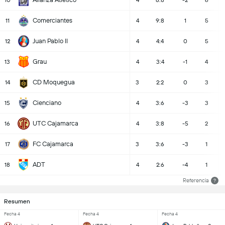
10
4
6:8
-2
6
Comerciantes
11
4
9:8
1
5
Juan Pablo II
12
4
4:4
0
5
Grau
13
4
3:4
-1
4
CD Moquegua
14
3
2:2
0
3
Cienciano
15
4
3:6
-3
3
UTC Cajamarca
16
4
3:8
-5
2
FC Cajamarca
17
3
3:6
-3
1
ADT
18
4
2:6
-4
1
Referencia
?
Resumen
Fecha 4
Fecha 4
Fecha 4