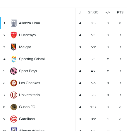
J
GF:GC
+/-
PTS
Alianza Lima
1
4
8:5
3
8
Huancayo
2
4
6:3
3
7
Melgar
3
3
5:2
3
7
Sporting Cristal
4
4
5:3
2
7
Sport Boys
5
4
4:2
2
7
Los Chankas
6
4
6:6
0
7
Universitario
7
4
5:5
0
7
Cusco FC
8
4
10:7
3
6
Garcilaso
9
3
3:2
1
6
Alianza Atletico