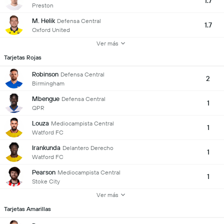
1.7
Preston
M. Helik
Defensa Central
1.7
Oxford United
Ver más
Tarjetas Rojas
Robinson
Defensa Central
2
Birmingham
Mbengue
Defensa Central
1
QPR
Louza
Mediocampista Central
1
Watford FC
Irankunda
Delantero Derecho
1
Watford FC
Pearson
Mediocampista Central
1
Stoke City
Ver más
Tarjetas Amarillas