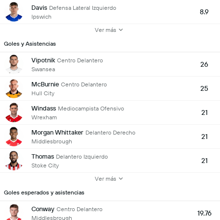
Davis
Defensa Lateral Izquierdo
8.9
Ipswich
Ver más
Goles y Asistencias
Vipotnik
Centro Delantero
26
Swansea
McBurnie
Centro Delantero
25
Hull City
Windass
Mediocampista Ofensivo
21
Wrexham
Morgan Whittaker
Delantero Derecho
21
Middlesbrough
Thomas
Delantero Izquierdo
21
Stoke City
Ver más
Goles esperados y asistencias
Conway
Centro Delantero
19.76
Middlesbrough