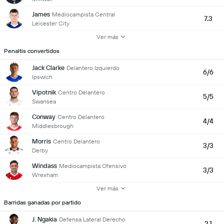
James
Mediocampista Central
7.3
Leicester City
Ver más
Penaltis convertidos
Jack Clarke
Delantero Izquierdo
6/6
Ipswich
Vipotnik
Centro Delantero
5/5
Swansea
Conway
Centro Delantero
4/4
Middlesbrough
Morris
Centro Delantero
3/3
Derby
Windass
Mediocampista Ofensivo
3/3
Wrexham
Ver más
Barridas ganadas por partido
J. Ngakia
Defensa Lateral Derecho
2.1