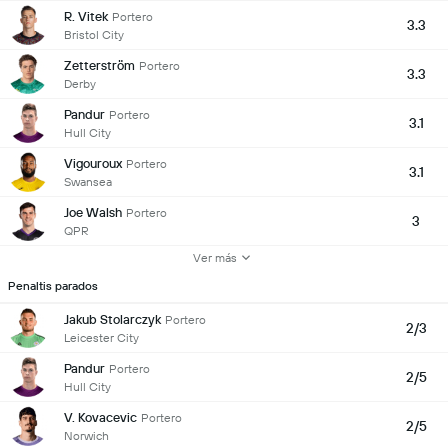
R. Vitek
Portero
3.3
Bristol City
Zetterström
Portero
3.3
Derby
Pandur
Portero
3.1
Hull City
Vigouroux
Portero
3.1
Swansea
Joe Walsh
Portero
3
QPR
Ver más
Penaltis parados
Jakub Stolarczyk
Portero
2/3
Leicester City
Pandur
Portero
2/5
Hull City
V. Kovacevic
Portero
2/5
Norwich