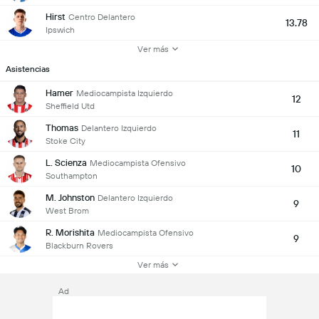
Hirst
Centro Delantero
13.78
Ipswich
Ver más
Asistencias
Hamer
Mediocampista Izquierdo
12
Sheffield Utd
Thomas
Delantero Izquierdo
11
Stoke City
L. Scienza
Mediocampista Ofensivo
10
Southampton
M. Johnston
Delantero Izquierdo
9
West Brom
R. Morishita
Mediocampista Ofensivo
9
Blackburn Rovers
Ver más
Ad