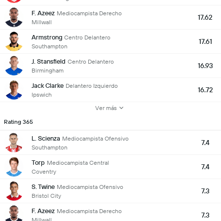
F. Azeez
Mediocampista Derecho
17.62
Millwall
Armstrong
Centro Delantero
17.61
Southampton
J. Stansfield
Centro Delantero
16.93
Birmingham
Jack Clarke
Delantero Izquierdo
16.72
Ipswich
Ver más
Rating 365
L. Scienza
Mediocampista Ofensivo
7.4
Southampton
Torp
Mediocampista Central
7.4
Coventry
S. Twine
Mediocampista Ofensivo
7.3
Bristol City
F. Azeez
Mediocampista Derecho
7.3
Millwall