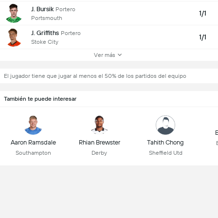
J. Bursik
Portero
1/1
Portsmouth
J. Griffiths
Portero
1/1
Stoke City
Ver más
El jugador tiene que jugar al menos el 50% de los partidos del equipo
También te puede interesar
B
Aaron Ramsdale
Rhian Brewster
Tahith Chong
Southampton
Derby
Sheffield Utd