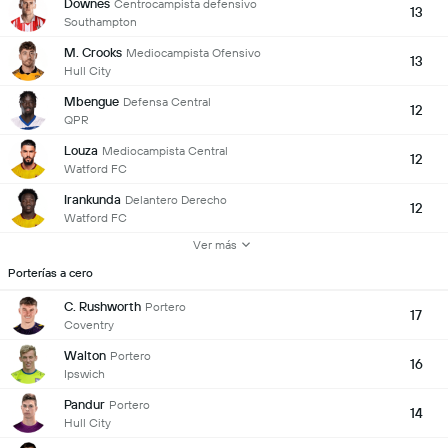
Downes
Centrocampista defensivo
13
Southampton
M. Crooks
Mediocampista Ofensivo
13
Hull City
Mbengue
Defensa Central
12
QPR
Louza
Mediocampista Central
12
Watford FC
Irankunda
Delantero Derecho
12
Watford FC
Ver más
Porterías a cero
C. Rushworth
Portero
17
Coventry
Walton
Portero
16
Ipswich
Pandur
Portero
14
Hull City