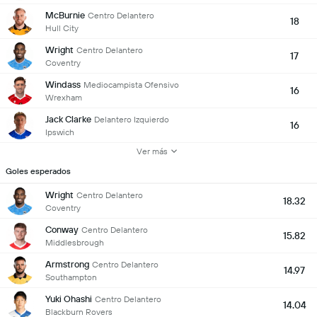
McBurnie
Centro Delantero
18
Hull City
Wright
Centro Delantero
17
Coventry
Windass
Mediocampista Ofensivo
16
Wrexham
Jack Clarke
Delantero Izquierdo
16
Ipswich
Ver más
Goles esperados
Wright
Centro Delantero
18.32
Coventry
Conway
Centro Delantero
15.82
Middlesbrough
Armstrong
Centro Delantero
14.97
Southampton
Yuki Ohashi
Centro Delantero
14.04
Blackburn Rovers