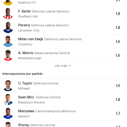
Watford FC
F. Seriki
Defensa Lateral Derecho
1.8
Sheffield Utd
Pereira
Defensa Lateral Derecho
1.8
Leicester City
Milan van Ewijk
Defensa Lateral Derecho
1.6
Coventry
A. Morris
Mediocampista Central
1.6
Middlesbrough
Ver más
Intercepciones por partido
C. Taylor
Defensa Central
1.9
Millwall
Sean McL
Defensa Central
1.8
Blackburn Rovers
Matusiwa
Centrocampista defensivo
1.7
Ipswich
Storey
Defensa Central