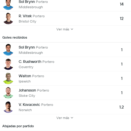
Sol Brynn
Portero
14
Middlesbrough
R. Vitek
Portero
12
Bristol City
Ver más
Goles recibidos
Sol Brynn
Portero
1
Middlesbrough
C. Rushworth
Portero
1
Coventry
Walton
Portero
1
Ipswich
Johansson
Portero
1
Stoke City
V. Kovacevic
Portero
1.2
Norwich
Ver más
Atajadas por partido