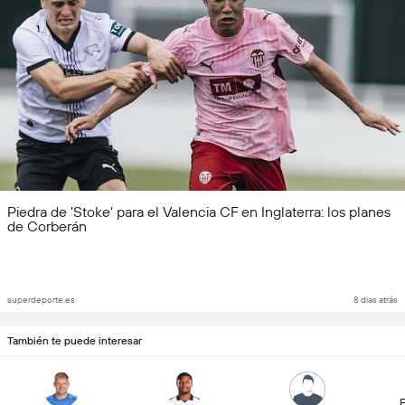
Piedra de 'Stoke' para el Valencia CF en Inglaterra: los planes
de Corberán
superdeporte.es
8 dias atrás
También te puede interesar
B