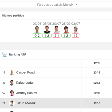
Partidos de Jakub Mensik
Últimos partidos
07/08
05/08
30/07
28/07
02/07
0
-
2
1
-
2
2
-
1
1
-
2
1
-
3
Ranking ATP
PTS
Casper Ruud
14
2345
Rafael Jodar
15
2243
Andrey Rublev
16
2230
Jakub Mensik
17
2205