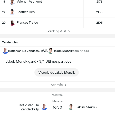
Valentin Vacherot
18
2176
Learner Tien
19
2155
Frances Tiafoe
20
2105
Ranking ATP
Tendencias
VS
Botic Van De Zandschulp
Jakub Mensik
dom, 9º ago
Jakub Mensik ganó - 3/4 Últimos partidos
Victoria de Jakub Mensik
Ver más
Montreal
Mañana
Botic Van De
16:30
Jakub Mensik
Zandschulp