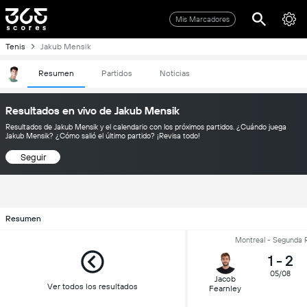
Mis Marcadores
Tenis
Jakub Mensik
Resumen
Partidos
Noticias
Resultados en vivo de Jakub Mensik
Resultados de Jakub Mensik y el calendario con los próximos partidos. ¿Cuándo juega
Jakub Mensik? ¿Cómo salió el último partido? ¡Revisa todo!
Seguir
Resumen
Montreal - Segunda 
1
-
2
05/08
Jacob
Ver todos los resultados
Fearnley