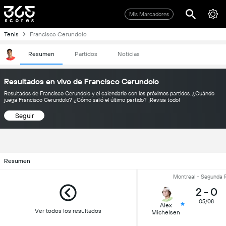
Mis Marcadores
Tenis
Francisco Cerundolo
Resumen
Partidos
Noticias
Resultados en vivo de Francisco Cerundolo
Resultados de Francisco Cerundolo y el calendario con los próximos partidos. ¿Cuándo
juega Francisco Cerundolo? ¿Cómo salió el último partido? ¡Revisa todo!
Seguir
Resumen
Montreal - Segunda 
2
-
0
05/08
Alex
Ver todos los resultados
Michelsen