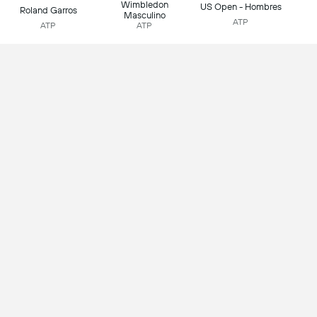
Wimbledon
US Open - Hombres
Roland Garros
Masculino
ATP
ATP
ATP