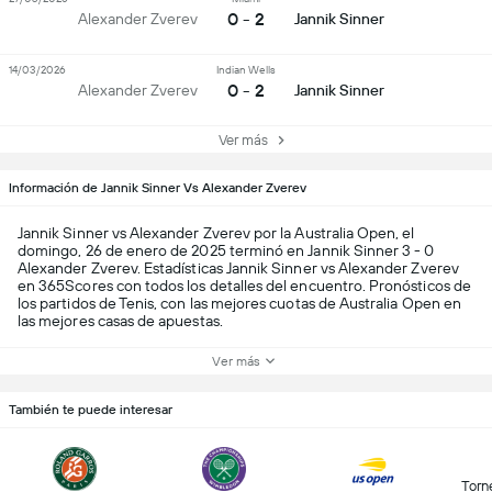
0 - 2
Alexander Zverev
Jannik Sinner
14/03/2026
Indian Wells
0 - 2
Alexander Zverev
Jannik Sinner
Ver más
Información de Jannik Sinner Vs Alexander Zverev
Jannik Sinner vs Alexander Zverev por la Australia Open, el
domingo, 26 de enero de 2025 terminó en Jannik Sinner 3 - 0
Alexander Zverev. Estadísticas Jannik Sinner vs Alexander Zverev
en 365Scores con todos los detalles del encuentro. Pronósticos de
los partidos de Tenis, con las mejores cuotas de Australia Open en
las mejores casas de apuestas.
Ver más
También te puede interesar
Torn