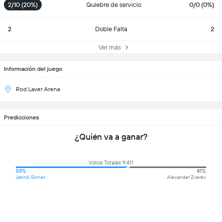
2/10 (20%)
Quiebre de servicio
0/0 (0%)
2
Doble Falta
2
Ver más
Información del juego
Rod Laver Arena
Predicciones
¿Quién va a ganar?
Votos Totales 9,411
59%
41%
Jannik Sinner
Alexander Zverev