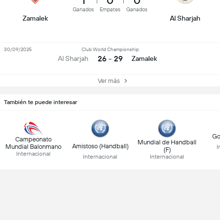
1
0
0
Ganados
Empates
Ganados
Zamalek
Al Sharjah
30/09/2025
Club World Championship
26 - 29
Al Sharjah
Zamalek
Ver más
También te puede interesar
Go
Campeonato
Mundial de Handball
Amistoso (Handball)
Mundial Balonmano
I
(F)
Internacional
Internacional
Internacional