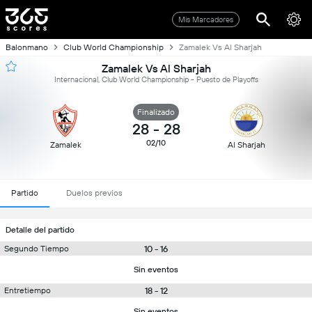
Mis Marcadores
Balonmano
Club World Championship
Zamalek Vs Al Sharjah
Zamalek Vs Al Sharjah
Internacional, Club World Championship - Puesto de Playoffs
Finalizado
28
-
28
02/10
Zamalek
Al Sharjah
Partido
Duelos previos
Detalle del partido
10 - 16
Segundo Tiempo
Sin eventos
18 - 12
Entretiempo
Sin eventos