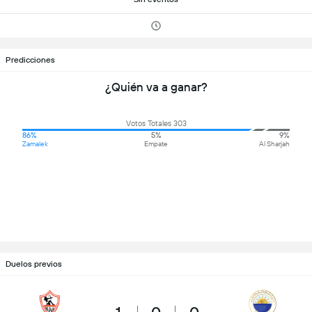
Predicciones
¿Quién va a ganar?
Votos Totales 303
86%
5%
9%
Zamalek
Empate
Al Sharjah
Duelos previos