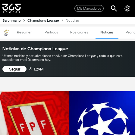
Mis Marcadores
Balonmano
Champions League
Noticias
Resumen
Partidos
Posiciones
Noticias
Prono
Noticias de Champions League
Últimas noticias y actualizaciones en vivo de Champions League y todo lo que está
sucediendo en el Balonmano hoy.
Seguir
1.29M