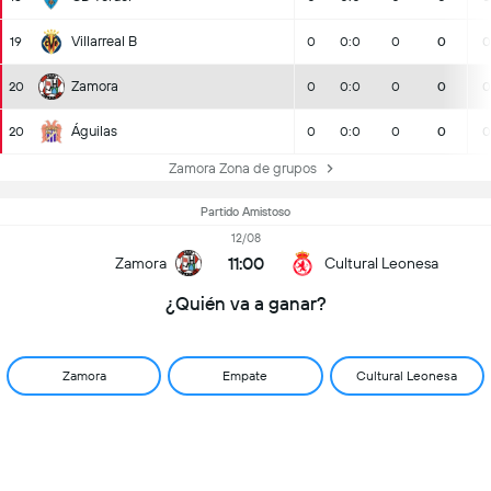
Villarreal B
19
0
0:0
0
0
0
Zamora
20
0
0:0
0
0
0
Águilas
20
0
0:0
0
0
0
Zamora Zona de grupos
Partido Amistoso
12/08
11:00
Zamora
Cultural Leonesa
¿Quién va a ganar?
Zamora
Empate
Cultural Leonesa