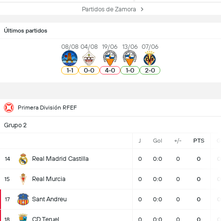
Partidos de Zamora
Últimos partidos
08/08
04/08
19/06
13/06
07/06
1
-
1
0
-
0
4
-
0
1
-
0
2
-
0
Primera División RFEF
Grupo 2
J
Gol
+/-
PTS
G
Real Madrid Castilla
14
0
0:0
0
0
0
Real Murcia
15
0
0:0
0
0
0
Sant Andreu
17
0
0:0
0
0
0
CD Teruel
18
0
0:0
0
0
0