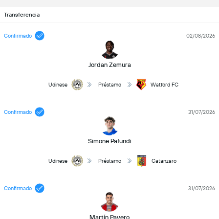
Transferencia
Confirmado
02/08/2026
Jordan Zemura
Udinese
Préstamo
Watford FC
Confirmado
31/07/2026
Simone Pafundi
Udinese
Préstamo
Catanzaro
Confirmado
31/07/2026
Martín Payero