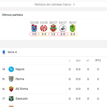
Partidos de Udinese Calcio
Últimos partidos
02/08
01/08
28/07
24/07
18/07
1
-
0
3
-
3
1
-
2
2
-
0
2
-
2
Serie A
J
Gol
+/-
PTS
Napoli
14
0
0:0
0
0
Parma
15
0
0:0
0
0
AS Roma
16
0
0:0
0
0
Sassuolo
17
0
0:0
0
0