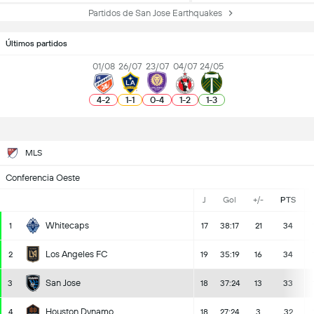
Partidos de San Jose Earthquakes
Últimos partidos
01/08
26/07
23/07
04/07
24/05
4
-
2
1
-
1
0
-
4
1
-
2
1
-
3
MLS
Conferencia Oeste
J
Gol
+/-
PTS
Whitecaps
1
17
38:17
21
34
Los Angeles FC
2
19
35:19
16
34
San Jose
3
18
37:24
13
33
Houston Dynamo
4
18
27:24
3
32