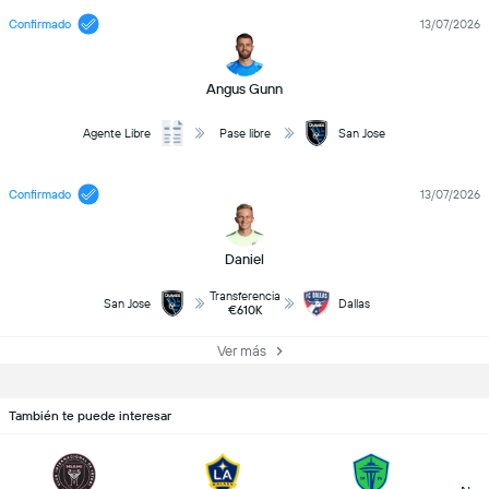
Confirmado
13/07/2026
Angus Gunn
Agente Libre
Pase libre
San Jose
Confirmado
13/07/2026
Daniel
Transferencia
San Jose
Dallas
€610K
Ver más
También te puede interesar