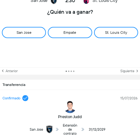
2:30
San Jose
St. Louis City
¿Quién va a ganar?
San Jose
Empate
St. Louis City
Anterior
Siguiente
Transferencia
Confirmado
15/07/2026
Preston Judd
Extensión
San Jose
de
31/12/2029
contrato