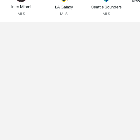
New 
Inter Miami
LA Galaxy
Seattle Sounders
MLS
MLS
MLS