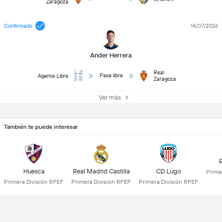
Zaragoza
Confirmado
14/07/2026
Ander Herrera
Real
Pase libre
Agente Libre
Zaragoza
Ver más
También te puede interesar
Huesca
Real Madrid Castilla
CD Lugo
Prime
Primera División RFEF
Primera División RFEF
Primera División RFEF