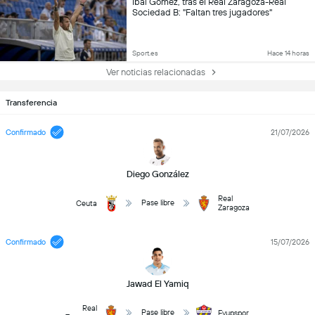
Ibai Gómez, tras el Real Zaragoza-Real
Sociedad B: "Faltan tres jugadores"
Sport.es
Hace 14 horas
Ver noticias relacionadas
Transferencia
Confirmado
21/07/2026
Diego González
Real
Pase libre
Ceuta
Zaragoza
Confirmado
15/07/2026
Jawad El Yamiq
Real
Pase libre
Eyupspor