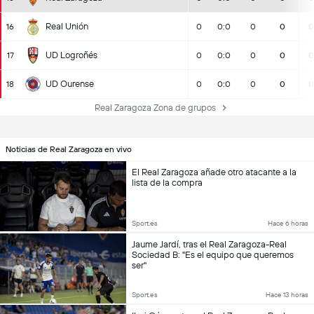
Real Unión
16
0
0:0
0
0
0
UD Logroñés
17
0
0:0
0
0
0
UD Ourense
18
0
0:0
0
0
0
Real Zaragoza Zona de grupos
Noticias de Real Zaragoza en vivo
El Real Zaragoza añade otro atacante a la
lista de la compra
Sport.es
Hace 6 horas
Jaume Jardí, tras el Real Zaragoza-Real
Sociedad B: "Es el equipo que queremos
ser"
Sport.es
Hace 13 horas