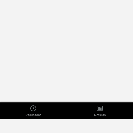
Resultados
Noticias