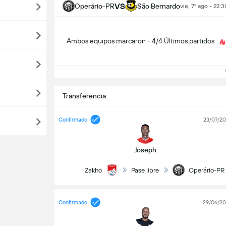
VS
Operário-PR
São Bernardo
vie, 7º ago - 22:3
Ambos equipos marcaron - 4/4 Últimos partidos
V
Transferencia
Confirmado
23/07/2
Joseph
Zakho
Pase libre
Operário-PR
Confirmado
29/06/2