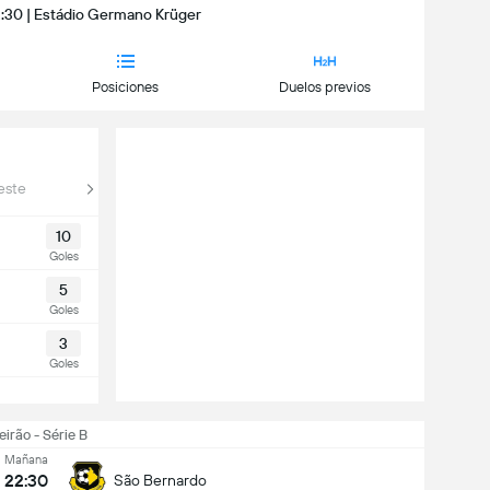
22:30 | Estádio Germano Krüger
Posiciones
Duelos previos
este
10
Goles
5
Goles
3
Goles
eirão - Série B
Mañana
22:30
São Bernardo