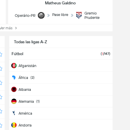
Matheus Galdino
Gremio
Pase libre
Operário-PR
Prudente
er más
Todas las ligas A-Z
Fútbol
(
1
/147)
Afganistán
África
(2)
Albania
Alemania
(1)
América
Andorra