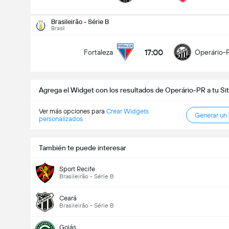
Goles en el partido (2.5)
Brasileirão - Série B
Brasil
17:00
Fortaleza
Operário-
Menos de
Más de
Agrega el Widget con los resultados de Operário-PR a tu Si
Ver más opciones para
Crear Widgets
Generar un
personalizados
También te puede interesar
Sport Recife
Brasileirão - Série B
Ceará
Brasileirão - Série B
Goiás