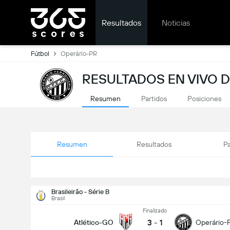
Resultados
Noticias
Fútbol
Operário-PR
RESULTADOS EN VIVO D
Resumen
Partidos
Posiciones
Resumen
Resultados
Pa
Brasileirão - Série B
Brasil
Finalizado
3
-
1
Atlético-GO
Operário-