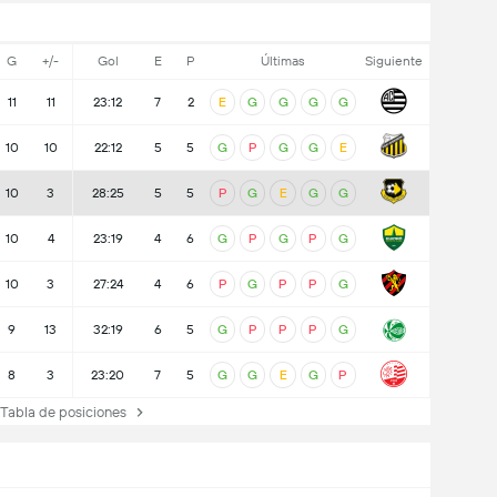
G
+/-
Gol
E
P
Últimas
Siguiente
11
11
23:12
7
2
E
G
G
G
G
10
10
22:12
5
5
G
P
G
G
E
10
3
28:25
5
5
P
G
E
G
G
10
4
23:19
4
6
G
P
G
P
G
10
3
27:24
4
6
P
G
P
P
G
9
13
32:19
6
5
G
P
P
P
G
8
3
23:20
7
5
G
G
E
G
P
abla de posiciones