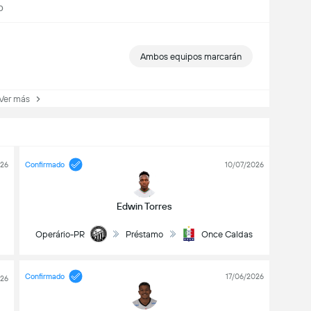
0
Ambos equipos marcarán
er más
026
Confirmado
10/07/2026
Edwin Torres
Operário-PR
Préstamo
Once Caldas
Confirmado
17/06/2026
026