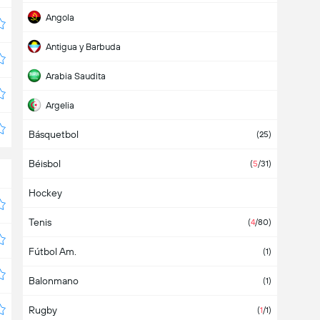
Angola
Antigua y Barbuda
Arabia Saudita
Argelia
Básquetbol
Argentina
(7)
(25)
Béisbol
Armenia
(
5
/31)
Hockey
Aruba
Tenis
Asia
(
4
/80)
Fútbol Am.
Australia
(1)
Balonmano
Austria
(1)
Rugby
Azerbaiyán
(
1
/1)