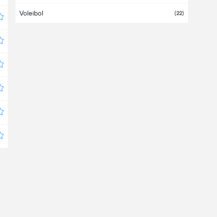
Voleibol
Bahamas
(22)
Bahrein
Bangladesh
Barbados
Bélgica
Belice
Bermudas
Bielorrusia
(4)
Bolivia
(4)
Bosnia Herzegovina
Botswana