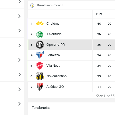
Brasileirão - Série B
PTS
J
Criciúma
1
40
20
Juventude
2
35
20
Operário-PR
3
35
20
Fortaleza
4
34
20
Vila Nova
5
34
20
Novorizontino
6
33
20
Atlético-GO
7
31
20
Operário-PR T
Tendencias