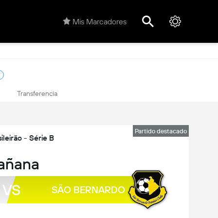
Mis Marcadores
Transferencia
Partido destacado
ileirão - Série B
añana
VS
SÃO BERNARDO