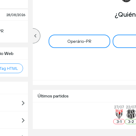
¿Quién
28/08/2026
PR
Operário-PR
tio Web
 Tag HTML
Últimos partidos
27/07
22/0
3
-
1
3
-
2