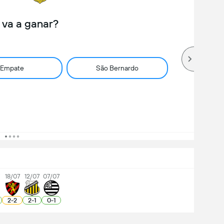
 va a ganar?
Empate
São Bernardo
7
18/07
12/07
07/07
2
-
2
2
-
1
0
-
1