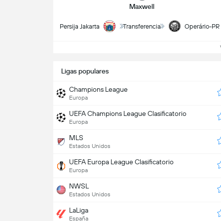
Maxwell
Persija Jakarta
Transferencia
Operário-PR
V
Ligas populares
Champions League
Europa
UEFA Champions League Clasificatorio
Europa
MLS
Estados Unidos
UEFA Europa League Clasificatorio
Europa
NWSL
Estados Unidos
LaLiga
España