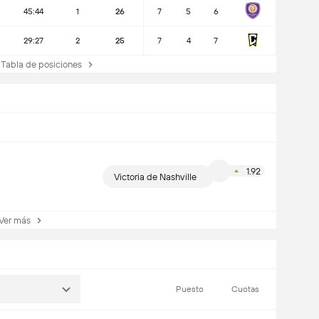
45:44
1
26
7
5
6
29:27
2
25
7
4
7
Tabla de posiciones
1.92
Victoria de Nashville
er más
Puesto
Cuotas