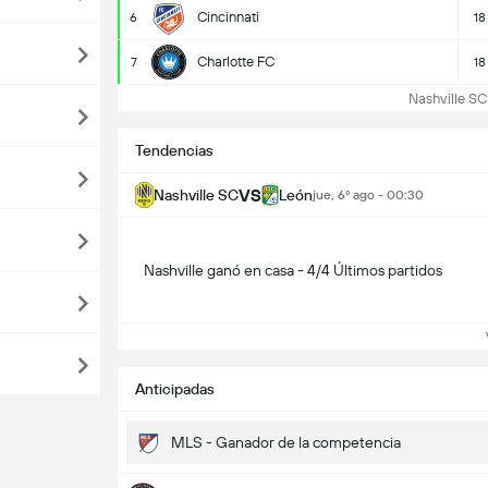
Cincinnati
6
18
Charlotte FC
7
18
Nashville SC 
Tendencias
VS
Nashville SC
León
jue, 6º ago - 00:30
Nashville ganó en casa - 4/4 Últimos partidos
V
Anticipadas
MLS - Ganador de la competencia