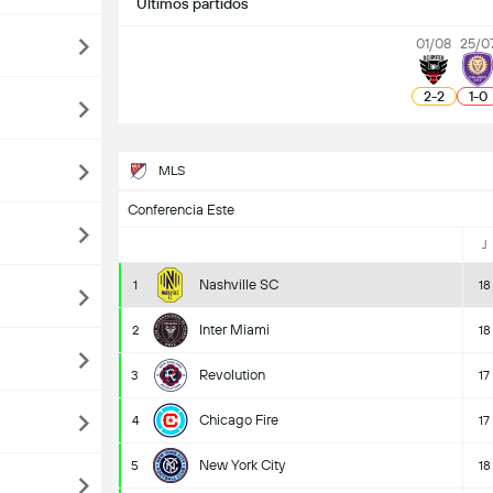
Últimos partidos
01/08
25/0
2
-
2
1
-
0
MLS
Conferencia Este
J
Nashville SC
1
18
Inter Miami
2
18
Revolution
3
17
Chicago Fire
4
17
New York City
5
18