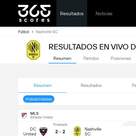
Resultados
Noticias
Fútbol
Nashville SC
RESULTADOS EN VIVO D
Resumen
Partidos
Posiciones
Resumen
Resultados
Pa
Probabilidades
MLS
Estados Unidos
Finalizado
DC
Nashville
2
-
2
United
SC
1