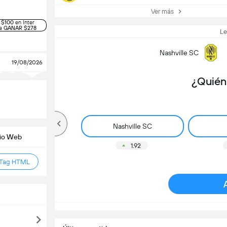
Ver más
 $100
en Inter
ra
GANAR $278
L
Nashville SC
19/08/2026
¿Quién
2.77
X
-
3.73
2
2.16
s
Nashville SC
tio Web
1.92
 Tag HTML