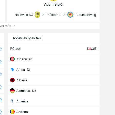
Adem Sipić
Nashville SC
Préstamo
Braunschweig
er más
Todas las ligas A-Z
Fútbol
(
22
/219)
Afganistán
África
(2)
Albania
Alemania
(3)
América
Andorra