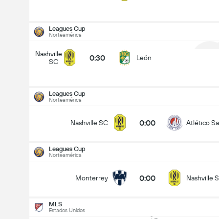
Leagues Cup
Norteamérica
Nashville
0:30
León
SC
1
Leagues Cup
Norteamérica
0:00
Nashville SC
Atlético Sa
Leagues Cup
Norteamérica
0:00
Monterrey
Nashville 
MLS
Inter
Estados Unidos
ganó -