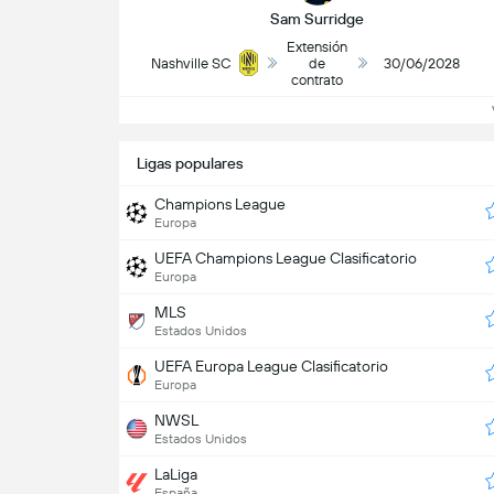
Sam Surridge
Extensión
Nashville SC
de
30/06/2028
contrato
V
Ligas populares
Champions League
Europa
UEFA Champions League Clasificatorio
Europa
MLS
Estados Unidos
UEFA Europa League Clasificatorio
Europa
NWSL
Estados Unidos
LaLiga
España