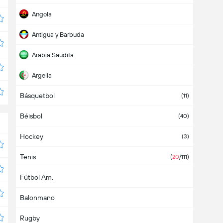
Angola
Antigua y Barbuda
Arabia Saudita
Argelia
Básquetbol
Argentina
(10)
(11)
Béisbol
Armenia
(40)
Hockey
Aruba
(3)
Tenis
Asia
(
20
/111)
Fútbol Am.
Australia
Balonmano
Austria
Rugby
Azerbaiyán