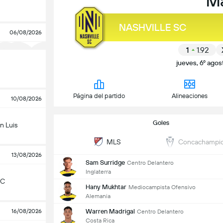
M
NASHVILLE SC
06/08/2026
1
1.92
jueves, 6º agos
1.92
X
3.63
2
3.93
Página del partido
Alineaciones
10/08/2026
Goles
n Luis
MLS
Concachampi
13/08/2026
Sam Surridge
Centro Delantero
Inglaterra
SC
Hany Mukhtar
Mediocampista Ofensivo
Alemania
Warren Madrigal
16/08/2026
Centro Delantero
Costa Rica