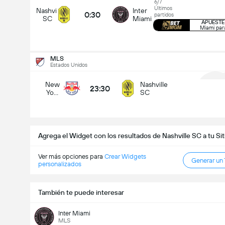
6/7
Últimos
Nashville
Inter
0:30
partidos
SC
Miami
APUESTE
Miami pa
Leagues Cup
10/08
0:00
Nashville SC
Atlético San Luis
MLS
Estados Unidos
¿Quién va a ganar?
New
Nashville
23:30
York
SC
1
RB
e SC
Empate
Atlético San Lui
Agrega el Widget con los resultados de Nashville SC a tu Si
Ver más opciones para
Crear Widgets
Generar un
personalizados
También te puede interesar
Inter Miami
MLS