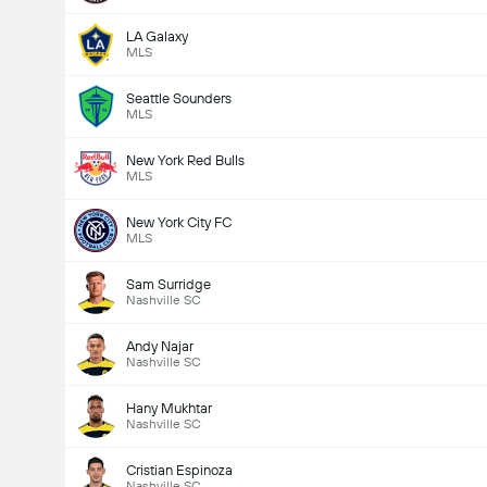
LA Galaxy
MLS
Seattle Sounders
MLS
New York Red Bulls
MLS
New York City FC
MLS
Sam Surridge
Nashville SC
Andy Najar
Nashville SC
Hany Mukhtar
Nashville SC
Cristian Espinoza
Nashville SC