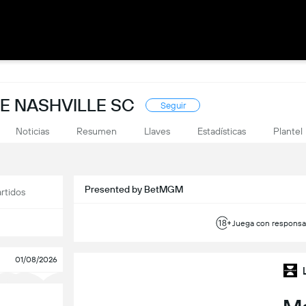
E NASHVILLE SC
Seguir
Noticias
Resumen
Llaves
Estadísticas
Plantel
Presented by BetMGM
rtidos
Juega con responsab
01/08/2026
-
2.71
X
-
3.71
2
-
2.41