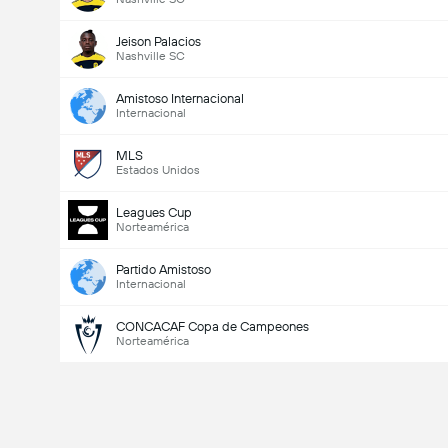
Jeison Palacios
Nashville SC
Amistoso Internacional
Internacional
MLS
Estados Unidos
Leagues Cup
Norteamérica
Partido Amistoso
Internacional
CONCACAF Copa de Campeones
Norteamérica