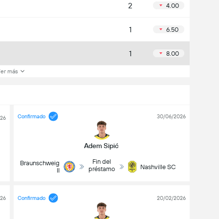
2
4.00
1
6.50
1
8.00
er más
Confirmado
30/06/2026
026
Adem Sipić
Fin del
Braunschweig
Nashville SC
préstamo
II
026
Confirmado
20/02/2026