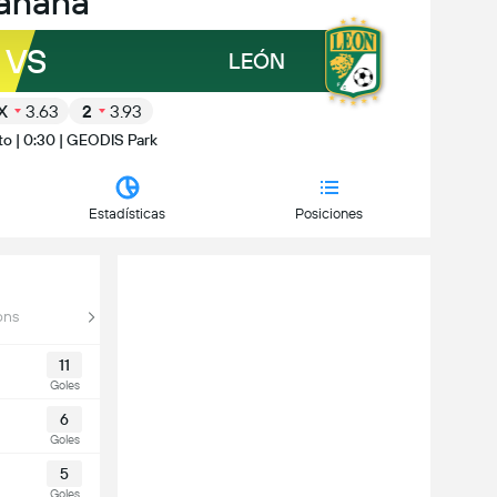
añana
VS
LEÓN
X
3.63
2
3.93
to | 0:30 | GEODIS Park
Estadísticas
Posiciones
ons
11
Goles
6
Goles
5
Goles