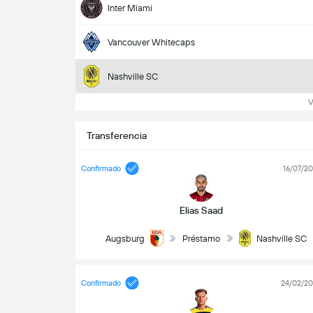
Inter Miami
Vancouver Whitecaps
Nashville SC
V
Transferencia
Confirmado
16/07/2
Elias Saad
Augsburg
Préstamo
Nashville SC
Confirmado
24/02/2