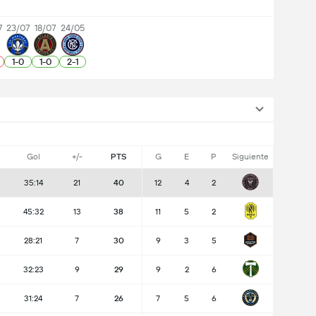
7
23/07
18/07
24/05
1
-
0
1
-
0
2
-
1
Gol
+/-
PTS
G
E
P
Siguiente
35:14
21
40
12
4
2
45:32
13
38
11
5
2
28:21
7
30
9
3
5
32:23
9
29
9
2
6
31:24
7
26
7
5
6