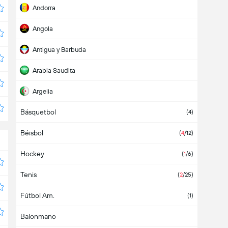
Andorra
Angola
Antigua y Barbuda
Arabia Saudita
Argelia
Básquetbol
Argentina
(36)
(4)
Béisbol
Armenia
(1)
(
4
/12)
Hockey
Aruba
(
1
/6)
Tenis
Asia
(2)
(
2
/25)
Fútbol Am.
Australia
(
1
/1)
(1)
Balonmano
Austria
(6)