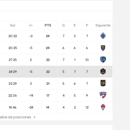
Gol
+/-
PTS
G
E
P
Siguiente
20:22
-2
24
7
3
7
20:25
-5
24
6
6
6
27:25
2
22
7
1
10
24:29
-5
22
5
7
7
32:29
3
21
5
6
7
22:36
-14
17
4
5
9
18:46
-28
14
4
2
12
bla de posiciones