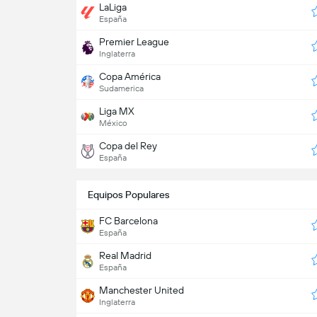
LaLiga
España
Premier League
Inglaterra
Copa América
Sudamerica
Liga MX
México
Copa del Rey
España
Equipos Populares
FC Barcelona
España
Real Madrid
España
Manchester United
Inglaterra