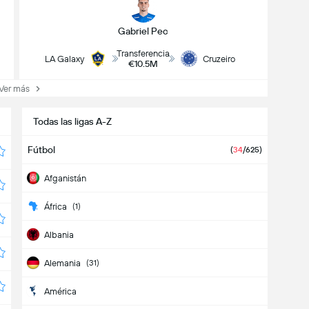
Gabriel Pec
Transferencia
LA Galaxy
Cruzeiro
€10.5M
er más
Todas las ligas A-Z
Fútbol
(
34
/625)
Afganistán
África
(1)
Albania
Alemania
(31)
América