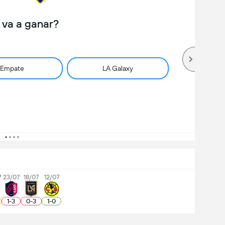
 va a ganar?
Empate
LA Galaxy
7
23/07
18/07
12/07
1
-
3
0
-
3
1
-
0