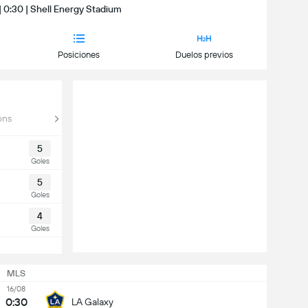
| 0:30 | Shell Energy Stadium
Posiciones
Duelos previos
ons
5
Goles
5
Goles
4
Goles
MLS
16/08
0:30
LA Galaxy