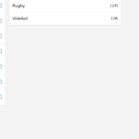
Rugby
Azerbaiyán
(
2
/3)
Voleibol
Bahamas
(
1
/4)
Bahrein
Bangladesh
Barbados
Bélgica
(7)
Belice
Bermudas
Bielorrusia
(3)
Bolivia
(1)
Bosnia Herzegovina