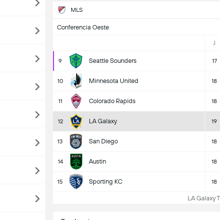
MLS
Conferencia Oeste
J
Seattle Sounders
9
17
Minnesota United
10
18
Colorado Rapids
11
18
LA Galaxy
12
19
San Diego
13
18
Austin
14
18
Sporting KC
15
18
LA Galaxy Ta