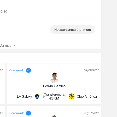
00:30
Houston anotará primero
er más
026
Confirmado
02/08/2026
Edwin Cerrillo
Transferencia
LA Galaxy
Club América
€3.5M
026
Confirmado
07/07/2026