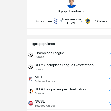
Kyogo Furuhashi
Transferencia
Birmingham
LA Galaxy
€1.2M
V
Ligas populares
Champions League
Europa
UEFA Champions League Clasificatorio
Europa
MLS
Estados Unidos
UEFA Europa League Clasificatorio
Europa
NWSL
Estados Unidos