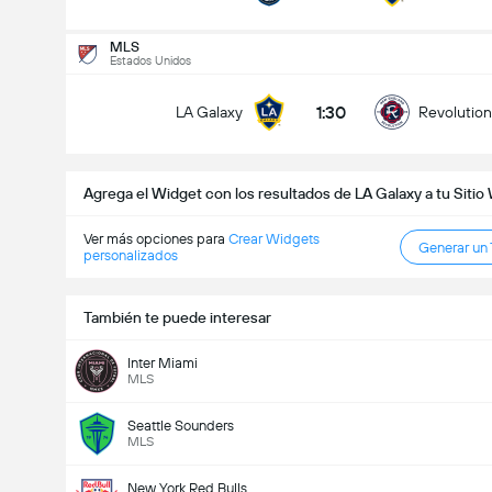
Goles en el partido (2.5)
MLS
Estados Unidos
1:30
LA Galaxy
Revolution
Menos de
Más de
Agrega el Widget con los resultados de LA Galaxy a tu Siti
Ver más opciones para
Crear Widgets
Generar un
personalizados
También te puede interesar
Inter Miami
MLS
Seattle Sounders
MLS
New York Red Bulls