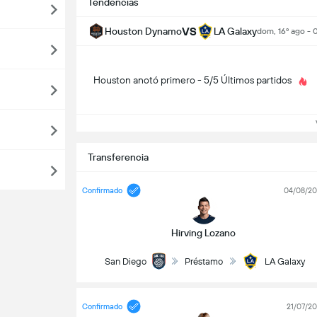
Tendencias
VS
Houston Dynamo
LA Galaxy
dom, 16º ago - 
Houston anotó primero - 5/5 Últimos partidos
V
Transferencia
Confirmado
04/08/2
Hirving Lozano
San Diego
Préstamo
LA Galaxy
Confirmado
21/07/2