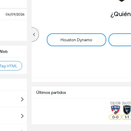
¿Quién
06/09/2026
Houston Dynamo
o Web
 Tag HTML
Últimos partidos
02/08
26/0
0
-
0
1
-
1