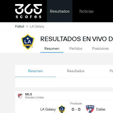
Resultados
Noticias
Fútbol
LA Galaxy
RESULTADOS EN VIVO D
Resumen
Partidos
Posiciones
Resumen
Resultados
Pa
MLS
Estados Unidos
Finalizado
0
-
0
LA Galaxy
Dallas