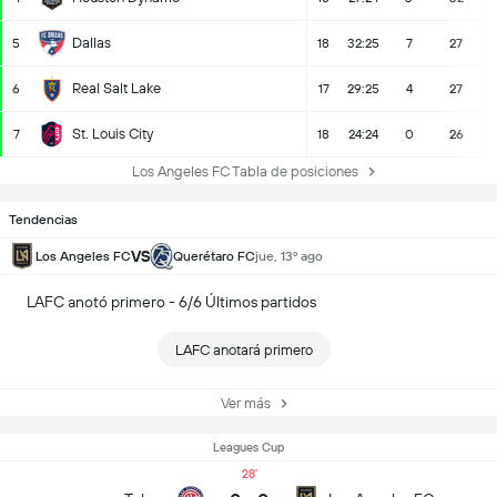
Dallas
5
18
32:25
7
27
Real Salt Lake
6
17
29:25
4
27
St. Louis City
7
18
24:24
0
26
Los Angeles FC Tabla de posiciones
Tendencias
VS
Los Angeles FC
Querétaro FC
jue, 13º ago
LAFC anotó primero - 6/6 Últimos partidos
LAFC anotará primero
Ver más
Leagues Cup
28