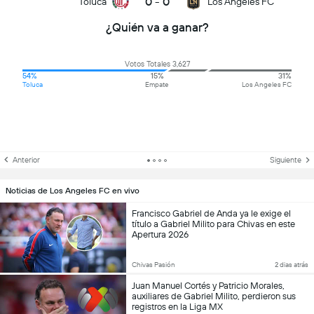
0
-
0
Toluca
Los Angeles FC
¿Quién va a ganar?
Votos Totales 3,627
54%
15%
31%
Toluca
Empate
Los Angeles FC
Anterior
Siguiente
Noticias de Los Angeles FC en vivo
Francisco Gabriel de Anda ya le exige el
título a Gabriel Milito para Chivas en este
Apertura 2026
Chivas Pasión
2 dias atrás
Juan Manuel Cortés y Patricio Morales,
auxiliares de Gabriel Milito, perdieron sus
registros en la Liga MX