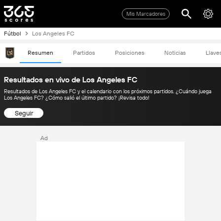
Mis Marcadores
Fútbol
Los Angeles FC
Resumen
Partidos
Posiciones
Noticias
Llave
Resultados en vivo de Los Angeles FC
Resultados de Los Angeles FC y el calendario con los próximos partidos. ¿Cuándo juega
Los Angeles FC? ¿Cómo salió el último partido? ¡Revisa todo!
Seguir
Ad