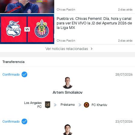
Chivas Pasión
2 dias atrás
Puebla vs. Chivas Femenil: Día, hora y canal
para ver EN VIVO la J2 del Apertura 2026 de
la Liga MX
Chivas Pasión
2 dias atrás
Ver noticias relacionadas
Transferencia
Confirmado
28/07/2026
Artem Smoliakov
Los Angeles
Préstamo
FC Kharkiv
FC
Confirmado
23/07/2026