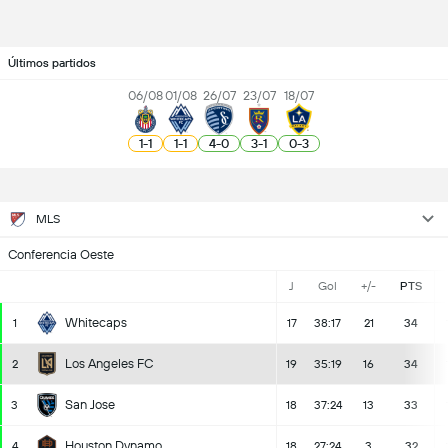
Últimos partidos
06/08
01/08
26/07
23/07
18/07
1
-
1
1
-
1
4
-
0
3
-
1
0
-
3
MLS
Conferencia Oeste
J
Gol
+/-
PTS
Whitecaps
1
17
38:17
21
34
Los Angeles FC
2
19
35:19
16
34
San Jose
3
18
37:24
13
33
Houston Dynamo
4
18
27:24
3
32