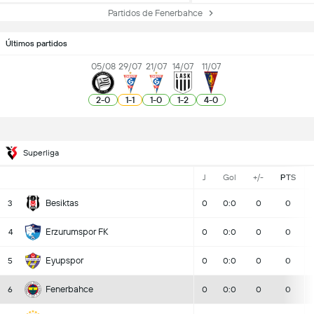
Partidos de Fenerbahce
Últimos partidos
05/08
29/07
21/07
14/07
11/07
2
-
0
1
-
1
1
-
0
1
-
2
4
-
0
Superliga
J
Gol
+/-
PTS
Besiktas
3
0
0:0
0
0
Erzurumspor FK
4
0
0:0
0
0
Eyupspor
5
0
0:0
0
0
Fenerbahce
6
0
0:0
0
0