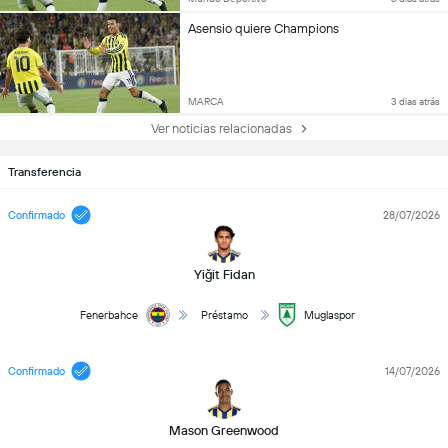
Asensio quiere Champions
MARCA
3 dias atrás
Ver noticias relacionadas
Transferencia
Confirmado
28/07/2026
Yiğit Fidan
Fenerbahce
Préstamo
Muglaspor
Confirmado
14/07/2026
Mason Greenwood