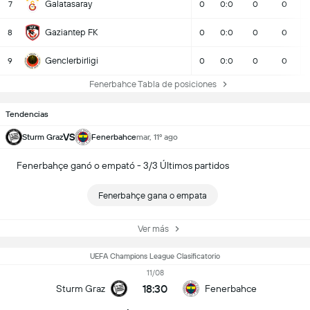
Galatasaray
7
0
0:0
0
0
Gaziantep FK
8
0
0:0
0
0
Genclerbirligi
9
0
0:0
0
0
Fenerbahce Tabla de posiciones
Tendencias
VS
Sturm Graz
Fenerbahce
mar, 11º ago
Fenerbahçe ganó o empató - 3/3 Últimos partidos
Fenerbahçe gana o empata
Ver más
UEFA Champions League Clasificatorio
11/08
18:30
Sturm Graz
Fenerbahce