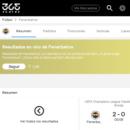
Mis Marcadores
Fútbol
Fenerbahce
Resumen
Partidos
Posiciones
Noticias
Llave
Resultados en vivo de Fenerbahce
Resultados de Fenerbahce y el calendario con los próximos partidos. ¿Cuándo juega
Fenerbahce? ¿Cómo salió el último partido? ¡Revisa todo!
Seguir
2.8K
Resumen
UEFA Champions League Clasific
Ronda
2
-
0
05/08
Ver todos los resultados
Fenerbahce