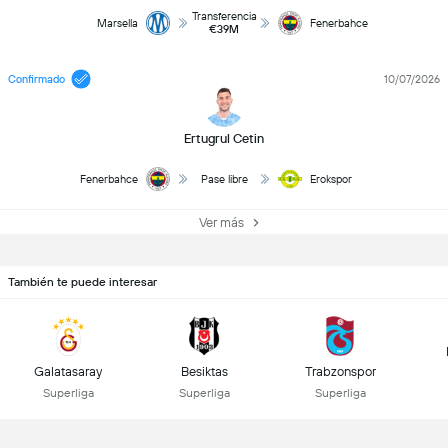
Transferencia
Marsella
Fenerbahce
€39M
Confirmado
10/07/2026
Ertugrul Cetin
Fenerbahce
Pase libre
Erokspor
Ver más
También te puede interesar
Galatasaray
Besiktas
Trabzonspor
Superliga
Superliga
Superliga