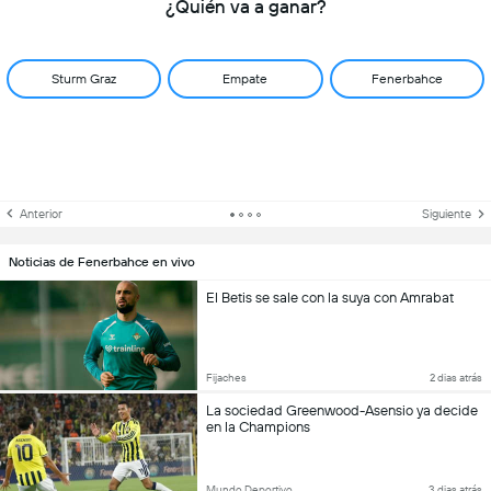
¿Quién va a ganar?
Sturm Graz
Empate
Fenerbahce
Anterior
Siguiente
Noticias de Fenerbahce en vivo
El Betis se sale con la suya con Amrabat
Fijaches
2 dias atrás
La sociedad Greenwood-Asensio ya decide
en la Champions
Mundo Deportivo
3 dias atrás