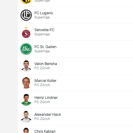
Superliga
Goles en el partido (2.5)
FC Lugano
Superliga
Servette FC
Superliga
Menos de
Más de
FC St. Gallen
Superliga
Valon Berisha
FC Zürich
Marcel Koller
FC Zürich
Heinz Lindner
FC Zürich
Alexander Hack
FC Zürich
Chris Kablan