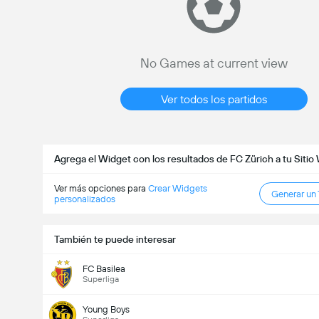
No Games at current view
Ver todos los partidos
Agrega el Widget con los resultados de FC Zürich a tu Siti
Ver más opciones para
Crear Widgets
Generar un
personalizados
También te puede interesar
FC Basilea
Superliga
Copa Suiza
14/08
Young Boys
17:30
FC Tuggen
FC Zürich