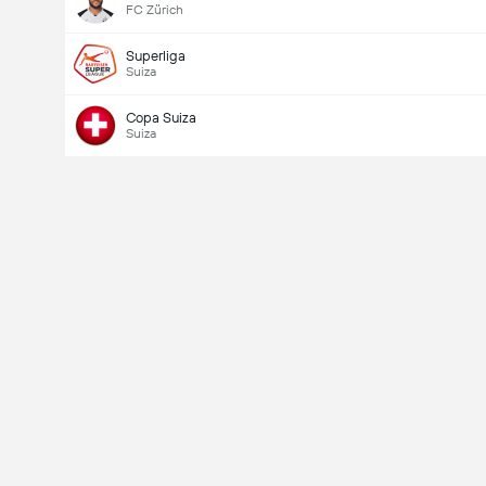
FC Zürich
Superliga
Suiza
Copa Suiza
Suiza