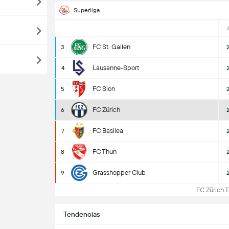
Superliga
J
FC St. Gallen
3
Lausanne-Sport
4
FC Sion
5
FC Zürich
6
FC Basilea
7
FC Thun
8
Grasshopper Club
9
FC Zürich Ta
Tendencias