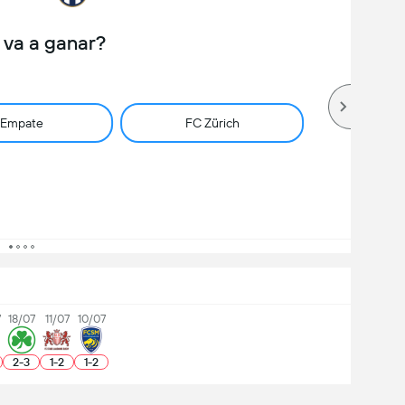
 va a ganar?
Empate
FC Zürich
7
18/07
11/07
10/07
2
-
3
1
-
2
1
-
2