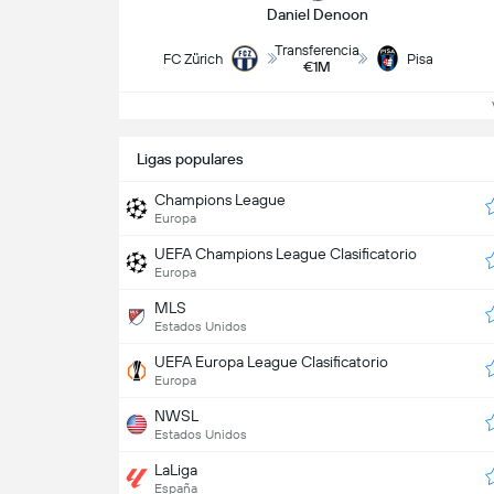
Daniel Denoon
Transferencia
FC Zürich
Pisa
€1M
V
Ligas populares
Champions League
Europa
UEFA Champions League Clasificatorio
Europa
MLS
Estados Unidos
UEFA Europa League Clasificatorio
Europa
NWSL
Estados Unidos
LaLiga
España