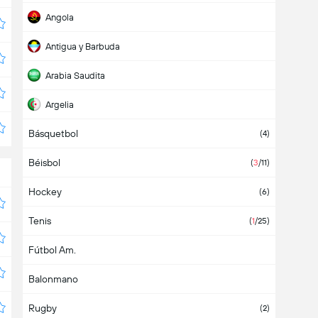
Angola
Antigua y Barbuda
Arabia Saudita
Argelia
Básquetbol
Argentina
(36)
(4)
Béisbol
Armenia
(1)
(
3
/11)
Hockey
Aruba
(6)
Tenis
Asia
(2)
(
1
/25)
Fútbol Am.
Australia
(
1
/1)
Balonmano
Austria
(6)
Rugby
Azerbaiyán
(2)