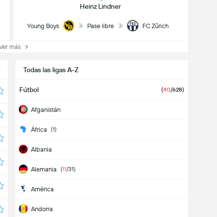
Heinz Lindner
Young Boys
Pase libre
FC Zürich
er más
Todas las ligas A-Z
Fútbol
(
40
/628)
Afganistán
África
(1)
Albania
Alemania
(
11
/31)
América
Andorra