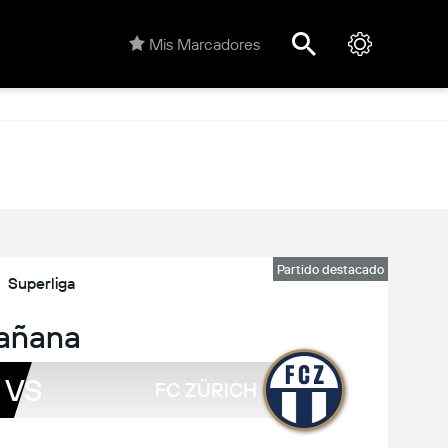
Mis Marcadores
Partido destacado
Superliga
añana
VS
FC ZÜRICH