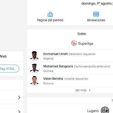
domingo, 9º agosto |
Página del partido
Alineaciones
Goles
Superliga
Emmanuel Umeh
Delantero Izquierdo
o Web
Nigeria
Mohamed Bangoura
Centrocampista defensivo
 Tag HTML
Guinea
Valon Berisha
Volante Izquierdo
Kosovo
Ver más
Lugano