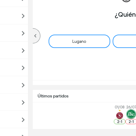
¿Quién
Lugano
Últimos partidos
01/08
26/0
2
-
1
2
-
1