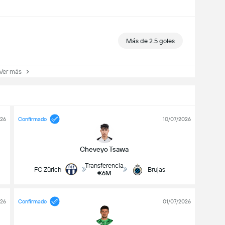
Más de 2.5 goles
er más
026
Confirmado
10/07/2026
Cheveyo Tsawa
Transferencia
FC Zürich
Brujas
€6M
026
Confirmado
01/07/2026