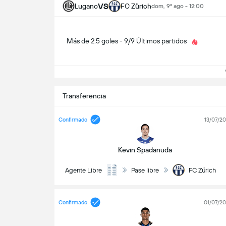
VS
Lugano
FC Zürich
dom, 9º ago - 12:00
Más de 2.5 goles - 9/9 Últimos partidos
V
Transferencia
Confirmado
13/07/2
Kevin Spadanuda
Agente Libre
Pase libre
FC Zürich
Confirmado
01/07/2