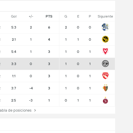
Gol
+/-
PTS
G
E
P
Siguiente
2
5:3
2
6
2
0
0
2
2:1
1
4
1
1
0
2
5:4
1
3
1
0
1
2
3:3
0
3
1
0
1
2
1:1
0
3
1
0
1
2
3:7
-4
3
1
0
1
2
2:5
-3
1
0
1
1
bla de posiciones