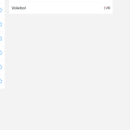
Voleibol
Bahamas
(
1
/4)
Bahrein
Bangladesh
Barbados
Bélgica
(7)
Belice
Bermudas
Bielorrusia
(3)
Bolivia
(2)
Bosnia Herzegovina
(2)
Botswana