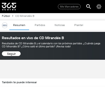
Mis Marcadores
Fútbol
CD Mirandés B
Resumen
Partidos
Noticias
Plantel
Resultados en vivo de CD Mirandés B
Resultados de CD Mirandés B y el calendario con los próximos partidos. ¿Cuándo juega
CD Mirandés B? ¿Cómo salió el último partido? ¡Revisa todo!
Seguir
También te puede interesar