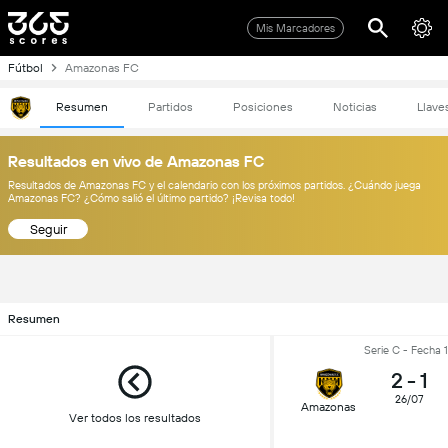
Mis Marcadores
Fútbol
Amazonas FC
Resumen
Partidos
Posiciones
Noticias
Llave
Resultados en vivo de Amazonas FC
Resultados de Amazonas FC y el calendario con los próximos partidos. ¿Cuándo juega
Amazonas FC? ¿Cómo salió el último partido? ¡Revisa todo!
Seguir
Resumen
Serie C - Fecha 
2
-
1
26/07
Amazonas
Ver todos los resultados