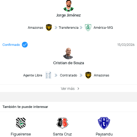
Jorge Jiménez
Amazonas
Transferencia
América-MG
Confirmado
15/03/2026
Cristian de Souza
Agente Libre
Contratado
Amazonas
Ver más
También te puede interesar
Figueirense
Santa Cruz
Paysandu