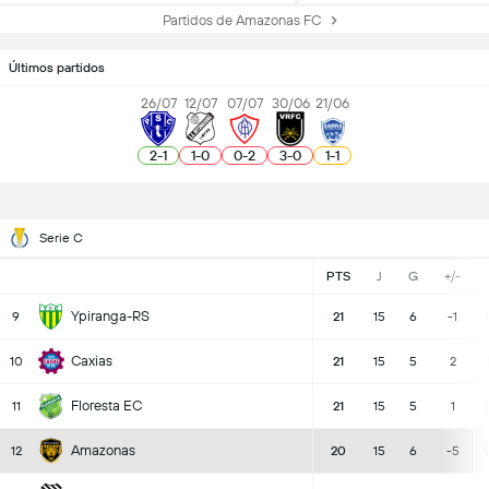
Partidos de Amazonas FC
Últimos partidos
26/07
12/07
07/07
30/06
21/06
2
-
1
1
-
0
0
-
2
3
-
0
1
-
1
Serie C
PTS
J
G
+/-
Ypiranga-RS
9
21
15
6
-1
Caxias
10
21
15
5
2
Floresta EC
11
21
15
5
1
Amazonas
12
20
15
6
-5