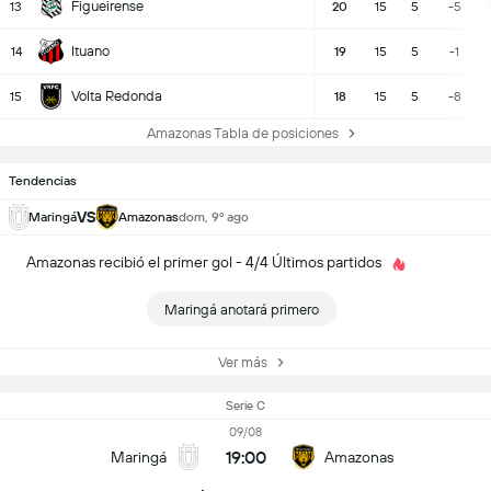
Figueirense
13
20
15
5
-5
Ituano
14
19
15
5
-1
Volta Redonda
15
18
15
5
-8
Amazonas Tabla de posiciones
Tendencias
VS
Maringá
Amazonas
dom, 9º ago
Amazonas recibió el primer gol - 4/4 Últimos partidos
Maringá anotará primero
Ver más
Serie C
09/08
19:00
Maringá
Amazonas