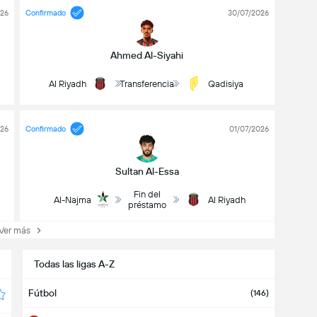
026
Confirmado
30/07/2026
Ahmed Al-Siyahi
Al Riyadh
Transferencia
Qadisiya
026
Confirmado
01/07/2026
Sultan Al-Essa
Fin del
Al-Najma
Al Riyadh
préstamo
er más
Todas las ligas A-Z
Fútbol
(146)