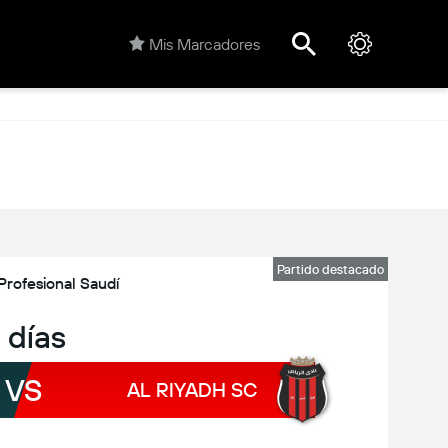
Mis Marcadores
Partido destacado
Profesional Saudí
 días
VS
AL RIYADH SC