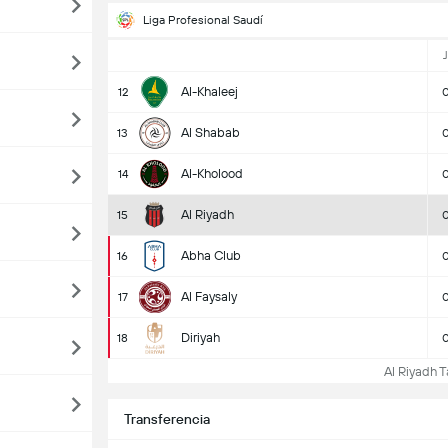
Liga Profesional Saudí
J
Al-Khaleej
12
Al Shabab
13
Al-Kholood
14
Al Riyadh
15
Abha Club
16
Al Faysaly
17
Diriyah
18
Al Riyadh Ta
Transferencia