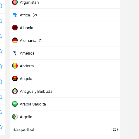
Afganistán
África
(2)
Albania
Alemania
(1)
América
Andorra
Angola
Antigua y Barbuda
Arabia Saudita
Argelia
Básquetbol
Argentina
(7)
(23)