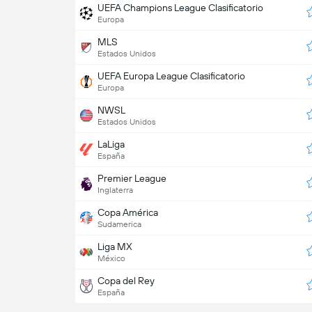
UEFA Champions League Clasificatorio
Europa
MLS
Estados Unidos
UEFA Europa League Clasificatorio
Europa
NWSL
Estados Unidos
LaLiga
España
Premier League
Inglaterra
Copa América
Sudamerica
Liga MX
México
Copa del Rey
España