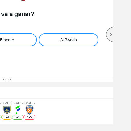
 va a ganar?
Empate
Al Riyadh
5
15/05
10/05
04/05
1
-
1
1
-
0
4
-
2