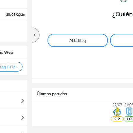
¿Quién
28/08/2026
Al Ettifaq
tio Web
 Tag HTML
Últimos partidos
27/07
21/0
2
-
2
1
-
0