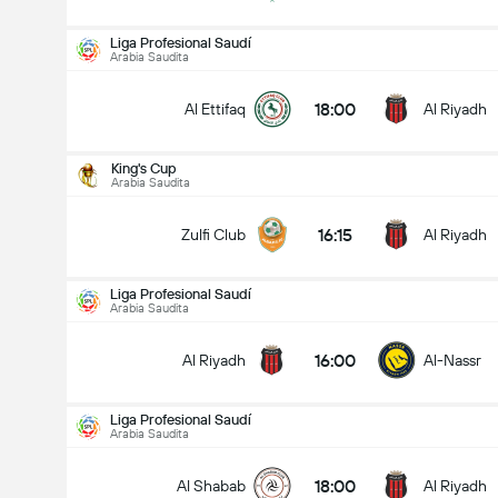
Liga Profesional Saudí
Arabia Saudita
18:00
Al Ettifaq
Al Riyadh
King's Cup
Arabia Saudita
16:15
Zulfi Club
Al Riyadh
Liga Profesional Saudí
Arabia Saudita
16:00
Al Riyadh
Al-Nassr
Liga Profesional Saudí
Arabia Saudita
King's Cup
17/08
18:00
Al Shabab
Al Riyadh
16:15
Zulfi Club
Al Riyadh