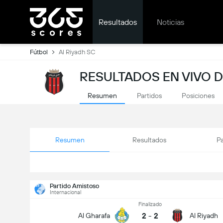
Resultados
Noticias
Fútbol
Al Riyadh SC
RESULTADOS EN VIVO D
Resumen
Partidos
Posiciones
Resumen
Resultados
Pa
Partido Amistoso
Internacional
Finalizado
2
-
2
Al Gharafa
Al Riyadh