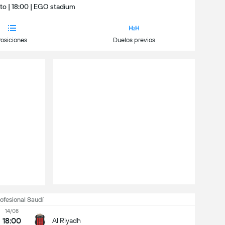
sto | 18:00 | EGO stadium
osiciones
Duelos previos
rofesional Saudí
14/08
18:00
Al Riyadh