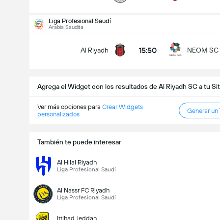
Goles en el partido (2.5)
Liga Profesional Saudí
Arabia Saudita
15:50
Al Riyadh
NEOM SC
Menos de
Más de
Agrega el Widget con los resultados de Al Riyadh SC a tu Si
Ver más opciones para
Crear Widgets
Generar un
personalizados
También te puede interesar
Al Hilal Riyadh
Liga Profesional Saudí
Al Nassr FC Riyadh
Liga Profesional Saudí
Ittihad Jeddah