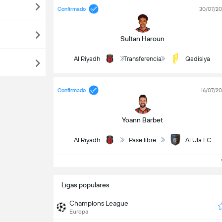
Confirmado
30/07/2
Sultan Haroun
Al Riyadh
Transferencia
Qadisiya
Confirmado
16/07/2
Yoann Barbet
Al Riyadh
Pase libre
Al Ula FC
V
Ligas populares
Champions League
Europa