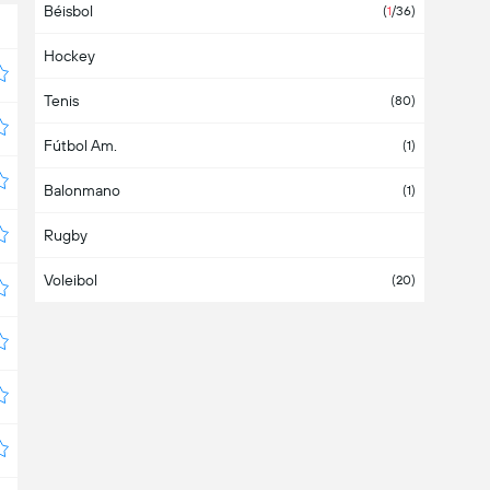
Béisbol
Armenia
(
1
/36)
Hockey
Aruba
Tenis
Asia
(80)
Fútbol Am.
Australia
(1)
Balonmano
Austria
(1)
Rugby
Azerbaiyán
Voleibol
Bahamas
(20)
Bahrein
Bangladesh
Barbados
Bélgica