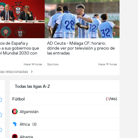
icos de España y
AD Ceuta - Málaga CF: horario,
 a sus gobiernos que
dónde ver por televisión y precio de
el Mundial 2030 con
las entradas
la crisis migratoria en
Hace 14 horas
Sport.es
Hace 19 horas
as relacionadas
Todas las ligas A-Z
Fútbol
(
7
/146)
Afganistán
África
(2)
Albania