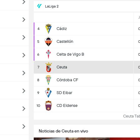
LaLiga 2
J
Cádiz
4
Castellón
5
Celta de Vigo B
6
Ceuta
7
Córdoba CF
8
SD Eibar
9
CD Eldense
10
Ceuta Tabl
Noticias de Ceuta en vivo