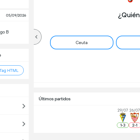
¿Quién
05/09/2026
igo B
Ceuta
b
 Tag HTML
Últimos partidos
29/07
26/07
1
-
3
2
-
1