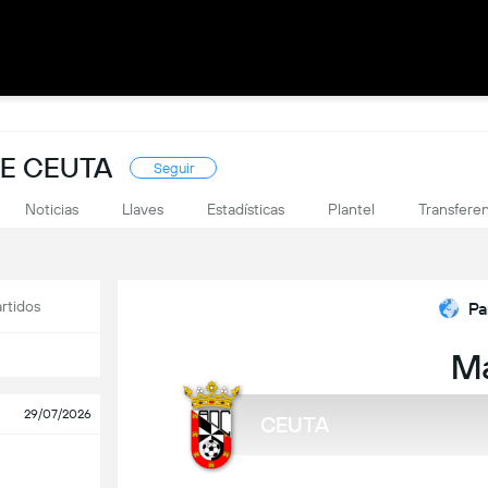
DE CEUTA
Seguir
Noticias
Llaves
Estadísticas
Plantel
Transferen
rtidos
Pa
M
29/07/2026
CEUTA