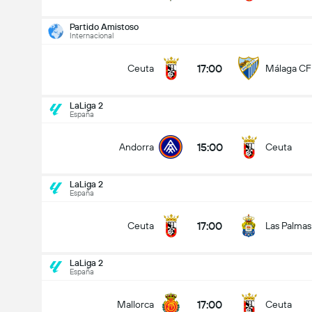
Partido Amistoso
Internacional
17:00
Ceuta
Málaga CF
LaLiga 2
España
15:00
Andorra
Ceuta
LaLiga 2
España
17:00
Ceuta
Las Palmas
LaLiga 2
España
LaLiga 2
15/08
17:00
Mallorca
Ceuta
15:00
Andorra
Ceuta