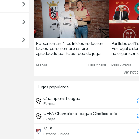
Petxarroman: "Los inicios no fueron
Partidos polít
fáciles, pero siempre estaré
Portugal piden
agradecido por haber podido jugar
no organicen 
en el Deportivo"
Marruecos por 
Ceuta
Sport.es
Hace 9 horas
Doble Amarilla
Ver notici
Ligas populares
Champions League
Europa
UEFA Champions League Clasificatorio
Europa
MLS
Estados Unidos