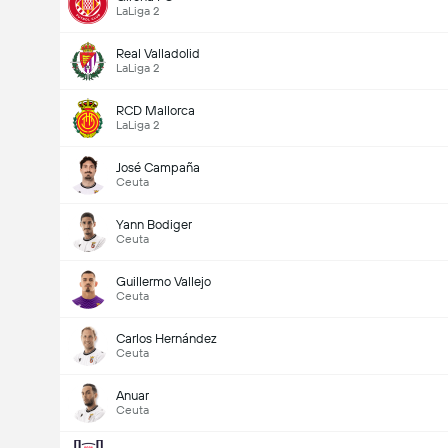
LaLiga 2
Real Valladolid
LaLiga 2
RCD Mallorca
LaLiga 2
José Campaña
Ceuta
Yann Bodiger
Ceuta
Guillermo Vallejo
Ceuta
Carlos Hernández
Ceuta
Anuar
Ceuta