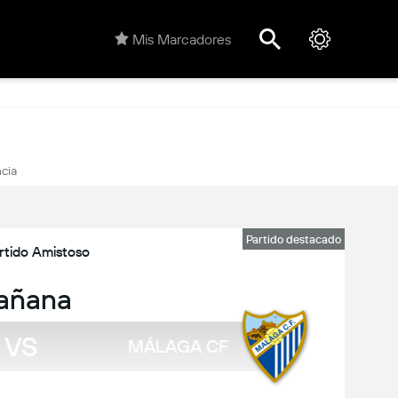
Mis Marcadores
cia
Partido destacado
rtido Amistoso
añana
VS
MÁLAGA CF