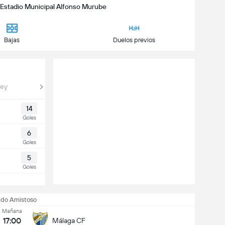
 | Estadio Municipal Alfonso Murube
Bajas
Duelos previos
Rey
14
Goles
6
Goles
5
Goles
ido Amistoso
Mañana
17:00
Málaga CF