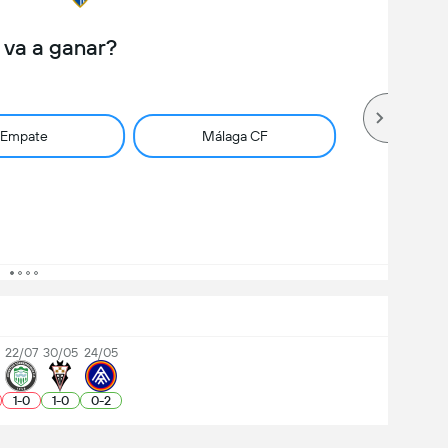
 va a ganar?
Empate
Málaga CF
22/07
30/05
24/05
1
-
0
1
-
0
0
-
2