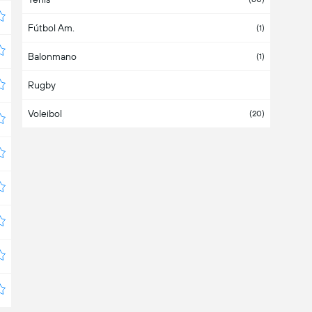
Fútbol Am.
Australia
(1)
Balonmano
Austria
(1)
Rugby
Azerbaiyán
Voleibol
Bahamas
(20)
Bahrein
Bangladesh
Barbados
Bélgica
Belice
Bermudas