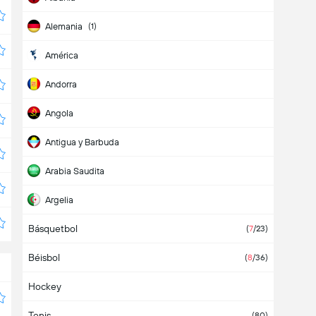
Alemania
(1)
América
Andorra
Angola
Antigua y Barbuda
Arabia Saudita
Argelia
Básquetbol
Argentina
(7)
(
7
/23)
Béisbol
Armenia
(
8
/36)
Hockey
Aruba
Tenis
Asia
(80)