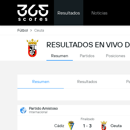
Resultados
Noticias
Fútbol
Ceuta
RESULTADOS EN VIVO 
Resumen
Partidos
Posiciones
Resumen
Resultados
Pa
Partido Amistoso
Internacional
Finalizado
1
-
3
Cádiz
Ceuta