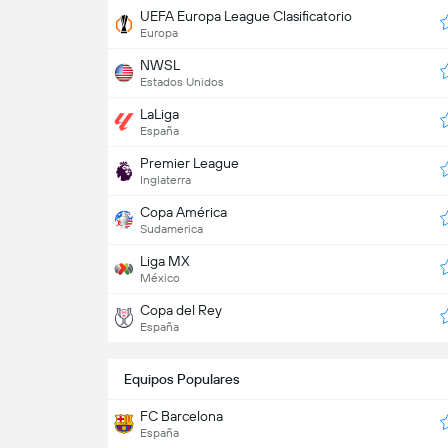
UEFA Europa League Clasificatorio
Europa
NWSL
Estados Unidos
LaLiga
España
Premier League
Inglaterra
Copa América
Sudamerica
Liga MX
México
Copa del Rey
España
Equipos Populares
FC Barcelona
España