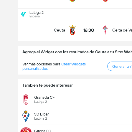
Goles en el partido (2.5)
LaLiga 2
España
16:30
Ceuta
Celta de V
Menos de
Más de
Agrega el Widget con los resultados de Ceuta a tu Sitio We
Ver más opciones para
Crear Widgets
Generar un
personalizados
También te puede interesar
Granada CF
LaLiga 2
SD Eibar
LaLiga 2
Girona FC