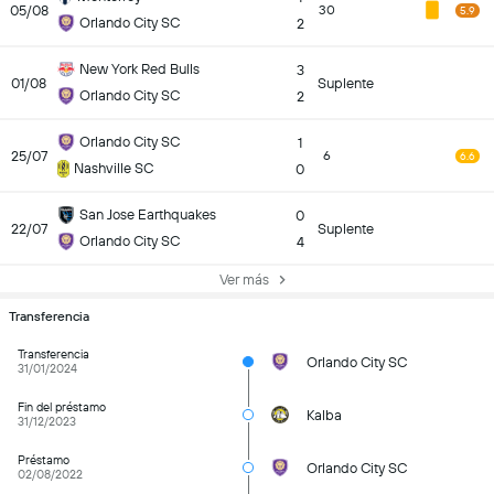
05/08
30
5.9
Orlando City SC
2
New York Red Bulls
3
01/08
Suplente
Orlando City SC
2
Orlando City SC
1
25/07
6
6.6
Nashville SC
0
San Jose Earthquakes
0
22/07
Suplente
Orlando City SC
4
Ver más
Transferencia
Transferencia
Orlando City SC
31/01/2024
Fin del préstamo
Kalba
31/12/2023
Préstamo
Orlando City SC
02/08/2022