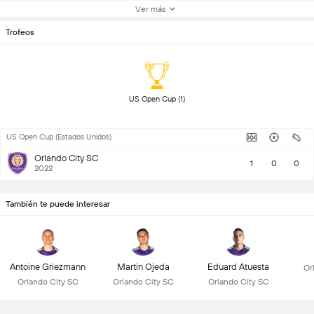
Ver más
Trofeos
 US Open Cup (1) 
US Open Cup (Estados Unidos)
Orlando City SC
1
0
0
2022
También te puede interesar
Antoine Griezmann
Martin Ojeda
Eduard Atuesta
Or
Orlando City SC
Orlando City SC
Orlando City SC