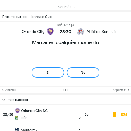
Ver más
Próximo partido - Leagues Cup
mié, 12º ago
23:30
Orlando City
Atlético San Luis
Marcar en cualquier momento
Si
No
Anterior
Siguiente
Últimos partidos
Orlando City SC
1
08/08
65
6.4
León
2
Monterrey
1