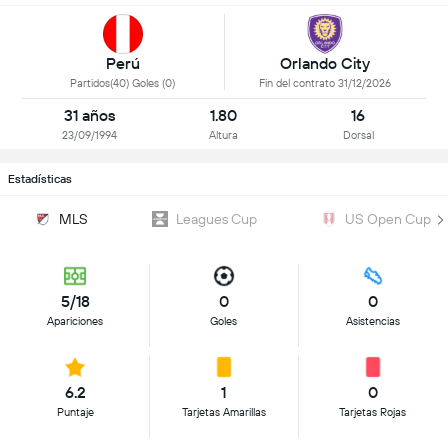
Perú
Orlando City
Partidos(40) Goles (0)
Fin del contrato 31/12/2026
31 años
1.80
16
23/09/1994
Altura
Dorsal
Estadísticas
MLS
Leagues Cup
US Open Cup
5/18
0
0
Apariciones
Goles
Asistencias
6.2
1
0
Puntaje
Tarjetas Amarillas
Tarjetas Rojas