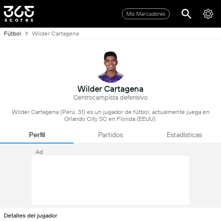
Mis Marcadores
Fútbol
Wilder Cartagena
Wilder Cartagena
Centrocampista defensivo
Wilder Cartagena (Perú, 31) es un jugador de fútbol, actualmente juega en
Orlando City SC en Florida (EEUU).
Perfil
Partidos
Estadísticas
Ad
Detalles del jugador