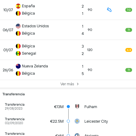
España
2
10/07
90
7.0
Bélgica
1
Estados Unidos
1
06/07
90
7.1
Bélgica
4
Bélgica
3
01/07
120
6.4
Senegal
2
Nueva Zelanda
1
26/06
90
7.1
Bélgica
5
Ver más
Transferencia
Transferencia
€13M
Fulham
29/08/2023
Transferencia
€22.5M
Leicester City
03/09/2020
Transferencia
€6M
Atalanta