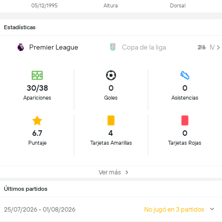
05/12/1995
Altura
Dorsal
Estadísticas
Premier League
Copa de la liga
Mun
30/38
0
0
Apariciones
Goles
Asistencias
6.7
4
0
Puntaje
Tarjetas Amarillas
Tarjetas Rojas
Ver más
Últimos partidos
25/07/2026 - 01/08/2026
No jugó en 3 partidos