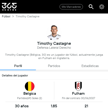
Mis Marcadores
Fútbol
Timothy Castagne
Timothy Castagne
Defensa Lateral Derecho
Timothy Castagne (Bélgica, 30) es un jugador de fútbol, actualmente juega
en Fulham en Inglaterra.
Perfil
Partidos
Estadísticas
Detalles del jugador
Bélgica
Fulham
Partidos(69) Goles (2)
Fin del contrato 30/06/2027
30 años
1.85
21