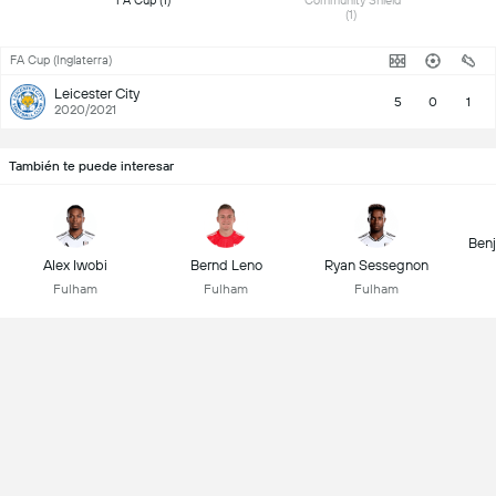
 FA Cup (1) 
 Community Shield 
(1) 
FA Cup (Inglaterra)
Leicester City
5
0
1
2020/2021
También te puede interesar
Ben
Alex Iwobi
Bernd Leno
Ryan Sessegnon
Fulham
Fulham
Fulham