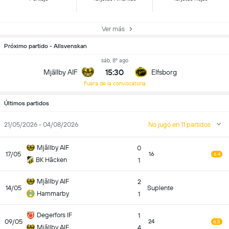
Ver más
Próximo partido - Allsvenskan
sáb, 8º ago
15:30
Mjällby AIF
Elfsborg
Fuera de la convocatoria
Últimos partidos
21/05/2026 - 04/08/2026
No jugó en 11 partidos
Mjällby AIF
0
17/05
16
6.4
BK Häcken
1
Mjällby AIF
2
14/05
Suplente
Hammarby
1
Degerfors IF
1
09/05
24
6.5
Mjällby AIF
4