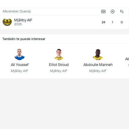
Allsvenskan (Suecia)
Mjällby AIF
24
1
0
2025
También te puede interesar
Ab
Ali Youssef
Elliot Stroud
Abdoulie Manneh
Mjällby AIF
Mjällby AIF
Mjällby AIF