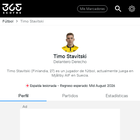
Mis Marcadores
Fútbol
Timo Stavitski
Timo Stavitski
Delantero Derecho
Timo Stavitski (Finlandia, 27) es un jugador de fútbol, actualmente juega en
Mjällby AIF en Suecia.
Espalda lesionada - Regreso esperado: Mid August 2026
Perfil
Partidos
Estadísticas
Ad