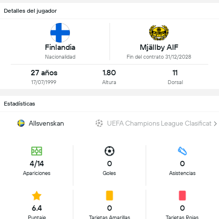
Detalles del jugador
Finlandia
Mjällby AIF
Nacionalidad
Fin del contrato 31/12/2028
27 años
1.80
11
17/07/1999
Altura
Dorsal
Estadísticas
Allsvenskan
UEFA Champions League Clasificator
4/14
0
0
Apariciones
Goles
Asistencias
6.4
0
0
Puntaje
Tarjetas Amarillas
Tarjetas Rojas