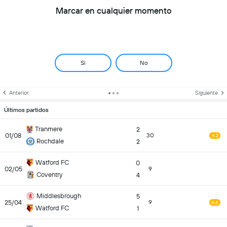
Marcar en cualquier momento
Si
No
Anterior
Siguiente
Últimos partidos
Tranmere
2
01/08
30
6.2
Rochdale
2
Watford FC
0
02/05
9
Coventry
4
Middlesbrough
5
25/04
9
6.6
Watford FC
1