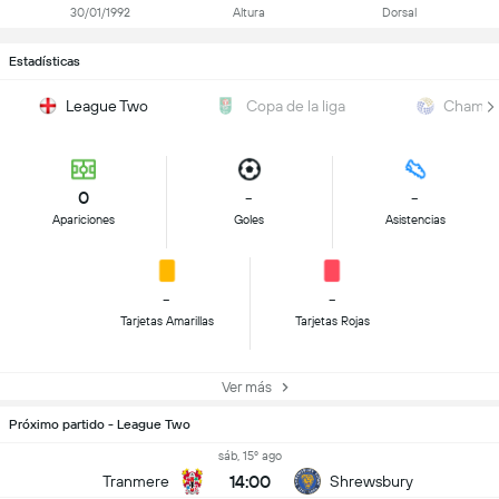
30/01/1992
Altura
Dorsal
Estadísticas
League Two
Copa de la liga
Champi
0
-
-
Apariciones
Goles
Asistencias
-
-
Tarjetas Amarillas
Tarjetas Rojas
Ver más
Próximo partido - League Two
sáb, 15º ago
14:00
Tranmere
Shrewsbury