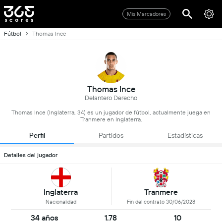
Mis Marcadores
Fútbol
Thomas Ince
Thomas Ince
Delantero Derecho
Thomas Ince (Inglaterra, 34) es un jugador de fútbol, actualmente juega en
Tranmere en Inglaterra.
Perfil
Partidos
Estadísticas
Detalles del jugador
Inglaterra
Tranmere
Nacionalidad
Fin del contrato 30/06/2028
34 años
1.78
10