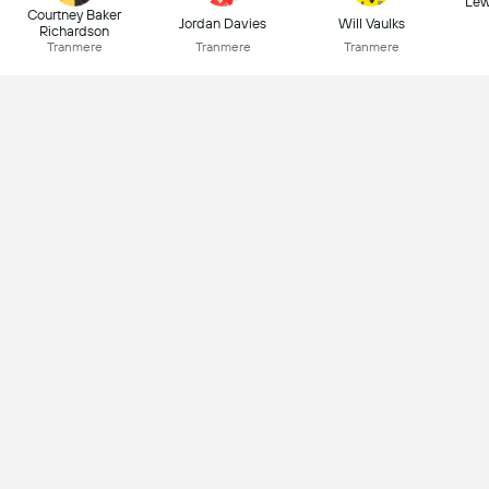
Lew
Courtney Baker
Jordan Davies
Will Vaulks
Richardson
Tranmere
Tranmere
Tranmere