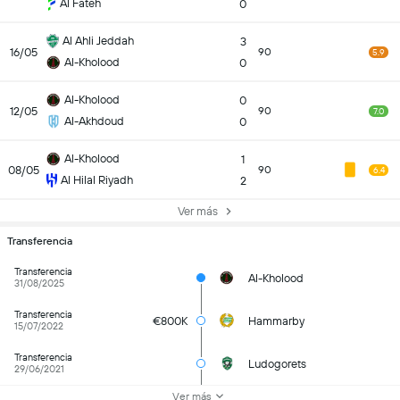
Al Fateh
0
Al Ahli Jeddah
3
16/05
90
5.9
Al-Kholood
0
Al-Kholood
0
12/05
90
7.0
Al-Akhdoud
0
Al-Kholood
1
08/05
90
6.4
Al Hilal Riyadh
2
Ver más
Transferencia
Transferencia
Al-Kholood
31/08/2025
Transferencia
€800K
Hammarby
15/07/2022
Transferencia
Ludogorets
29/06/2021
Ver más