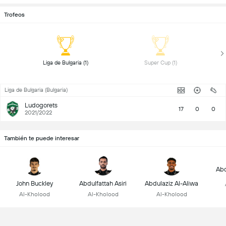
Trofeos
 Liga de Bulgaria (1) 
 Super Cup (1) 
Liga de Bulgaria (Bulgaria)
Ludogorets
17
0
0
2021/2022
También te puede interesar
Abd
John Buckley
Abdulfattah Asiri
Abdulaziz Al-Aliwa
Al-Kholood
Al-Kholood
Al-Kholood