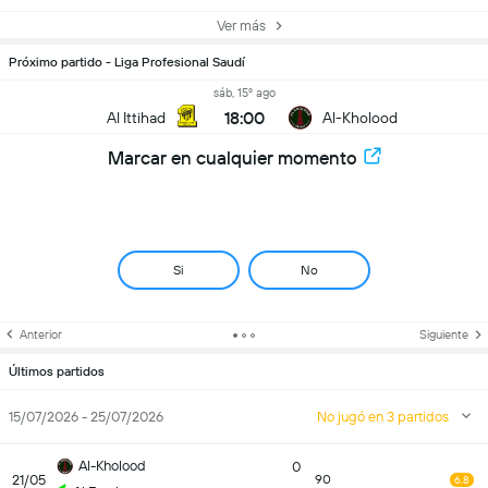
Ver más
Próximo partido - Liga Profesional Saudí
sáb, 15º ago
18:00
Al Ittihad
Al-Kholood
Marcar en cualquier momento
Si
No
Anterior
Siguiente
Últimos partidos
15/07/2026 - 25/07/2026
No jugó en 3 partidos
Al-Kholood
0
21/05
90
6.8