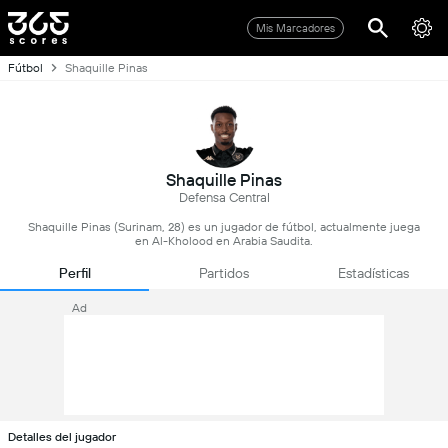
Mis Marcadores
Fútbol
Shaquille Pinas
Shaquille Pinas
Defensa Central
Shaquille Pinas (Surinam, 28) es un jugador de fútbol, actualmente juega
en Al-Kholood en Arabia Saudita.
Perfil
Partidos
Estadísticas
Ad
Detalles del jugador