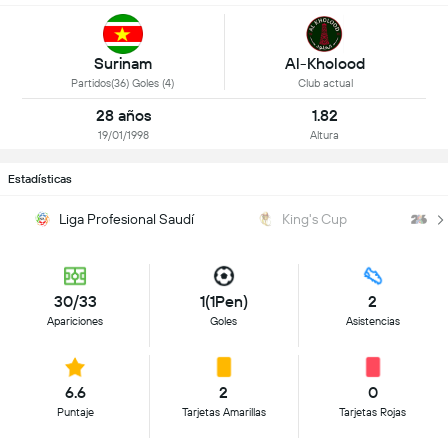
Surinam
Al-Kholood
Partidos(36) Goles (4)
Club actual
28 años
1.82
19/01/1998
Altura
Estadísticas
Liga Profesional Saudí
King's Cup
R
30/33
1(1Pen)
2
Apariciones
Goles
Asistencias
6.6
2
0
Puntaje
Tarjetas Amarillas
Tarjetas Rojas