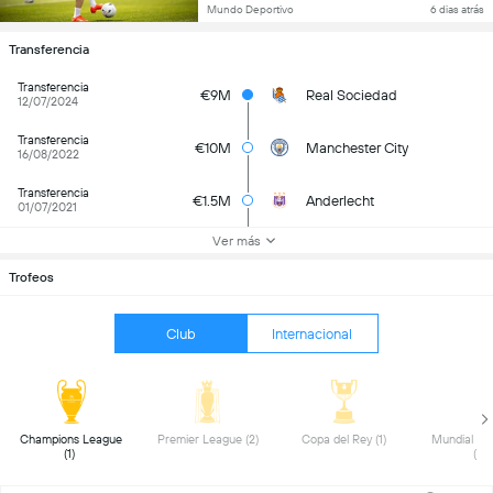
Mundo Deportivo
6 dias atrás
Transferencia
Transferencia
€9M
Real Sociedad
12/07/2024
Transferencia
€10M
Manchester City
16/08/2022
Transferencia
€1.5M
Anderlecht
01/07/2021
Ver más
Trofeos
Club
Internacional
 Champions League 
 Premier League (2) 
 Copa del Rey (1) 
 Mundial de 
(1) 
(1) 