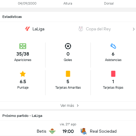
04/09/2000
Altura
Dorsal
Estadísticas
LaLiga
Copa del Rey
35/38
0
6
Apariciones
Goles
Asistencias
6.5
5
1
Puntaje
Tarjetas Amarillas
Tarjetas Rojas
Ver más
Próximo partido - LaLiga
vie, 21º ago
19:00
Betis
Real Sociedad