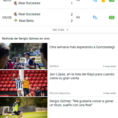
14/05
90
7.4
Real Sociedad
1
Real Sociedad
2
09/05
90
7.5
Real Betis
2
Ver más
Noticias de Sergio Gómez en vivo
Otra semana más esperando a Gorrotxategi
MARCA
3 dias atrás
Javi López, en la lista del Rayo para cuando
cierre su gran venta
Mundo Deportivo
4 dias atrás
Sergio Gómez: "Me gustaría volver a ganar
un título, sueño con una final"