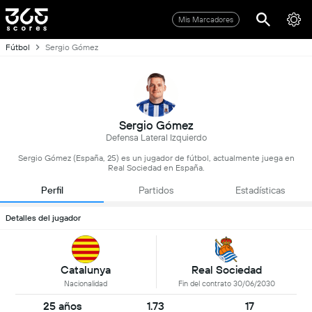
Mis Marcadores
Fútbol
Sergio Gómez
Sergio Gómez
Defensa Lateral Izquierdo
Sergio Gómez (España, 25) es un jugador de fútbol, actualmente juega en
Real Sociedad en España.
Perfil
Partidos
Estadísticas
Detalles del jugador
Catalunya
Real Sociedad
Nacionalidad
Fin del contrato 30/06/2030
25 años
1.73
17