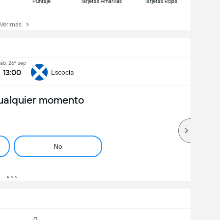
Puntaje
Tarjetas Amarillas
Tarjetas Rojas
er más
áb, 26º sep
13:00
Escocia
ualquier momento
No
0