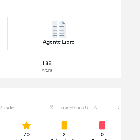
Agente Libre
1.88
Altura
Mundial
Eliminatorias UEFA
7.0
2
0