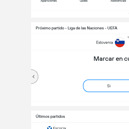
Apariciones
Goles
Asistencias
V
Próximo partido - Liga de las Naciones - UEFA
s
Eslovenia
Marcar en c
Si
Últimos partidos
Escocia