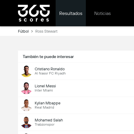
Resultados
Noticias
Fútbol
Ross Stewart
También te puede interesar
Cristiano Ronaldo
Al Nassr FC Riyadh
Lionel Messi
Inter Miami
Kylian Mbappe
Real Madrid
Mohamed Salah
Trabzonspor