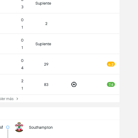
Suplente
3
0
2
1
0
Suplente
1
0
29
6.2
4
2
83
7.4
1
er más
3M
Southampton