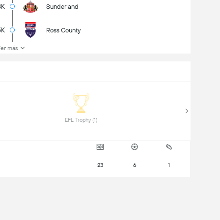
8K
Sunderland
5K
Ross County
er más
 EFL Trophy (1) 
23
6
1