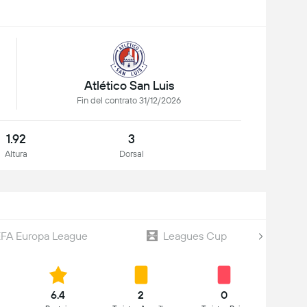
Atlético San Luis
Fin del contrato 31/12/2026
1.92
3
Altura
Dorsal
FA Europa League
Leagues Cup
6.4
2
0