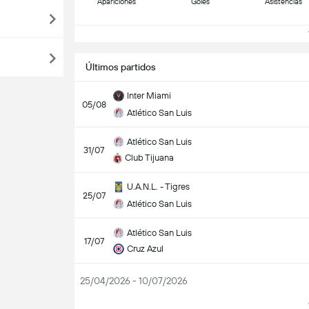
Apariciones
Goles
Asistencias
V
Últimos partidos
Inter Miami
05/08
Atlético San Luis
Atlético San Luis
31/07
Club Tijuana
U.A.N.L. - Tigres
25/07
Atlético San Luis
Atlético San Luis
17/07
Cruz Azul
25/04/2026 - 10/07/2026
V