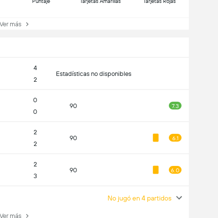
Puntaje
Tarjetas Amarillas
Tarjetas Rojas
er más
4
Estadísticas no disponibles
2
0
90
7.3
0
2
90
6.1
2
2
90
6.0
3
No jugó en 4 partidos
er más