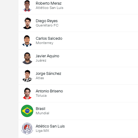
Roberto Meraz
Atlético San Luis
Diego Reyes
Querétaro FC
Carlos Salcedo
Monterrey
Javier Aquino
Juárez
Jorge Sánchez
Atlas
Antonio Briseno
Toluca
Brasil
Mundial
Atlético San Luis
Liga MX