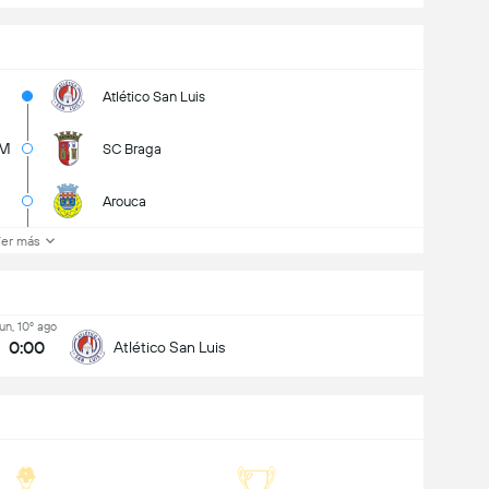
Atlético San Luis
2M
SC Braga
Arouca
er más
lun, 10º ago
0:00
Atlético San Luis