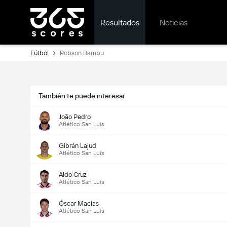
Resultados
Noticias
Fútbol
Robson Bambu
También te puede interesar
João Pedro
Atlético San Luis
Gibrán Lajud
Atlético San Luis
Aldo Cruz
Atlético San Luis
Óscar Macías
Atlético San Luis