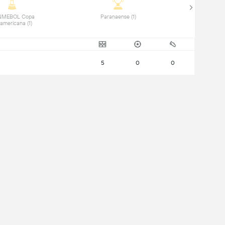
NMEBOL Copa 
 Paranaense (1) 
Sudamericana (1) 
5
0
0