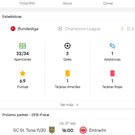
17/06/1996
Altura
Dorsal
Estadísticas
Bundesliga
Champions League
DFB
32/34
3
1
Apariciones
Goles
Asistencias
6.9
1
1
Puntaje
Tarjetas Amarillas
Tarjetas Rojas
Ver más
Próximo partido - DFB-Pokal
vie, 21º ago
16:00
SC St. Tonis 11/20
Eintracht