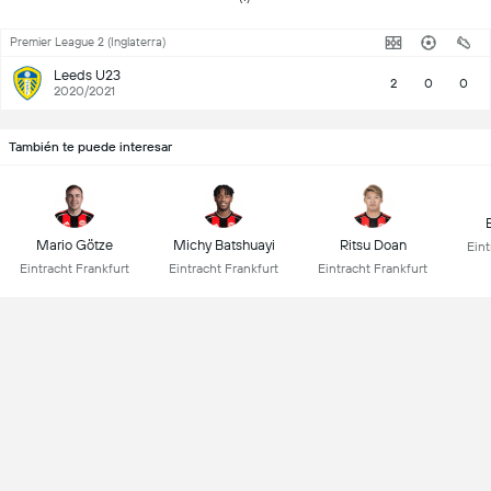
Premier League 2 (Inglaterra)
Leeds U23
2
0
0
2020/2021
También te puede interesar
E
Mario Götze
Michy Batshuayi
Ritsu Doan
Eint
Eintracht Frankfurt
Eintracht Frankfurt
Eintracht Frankfurt