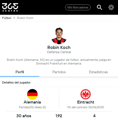
Mis Marcadores
Fútbol
Robin Koch
Robin Koch
Defensa Central
Robin Koch (Alemania, 30) es un jugador de fútbol, actualmente juega en
Eintracht Frankfurt en Alemania.
Perfil
Partidos
Estadísticas
Detalles del jugador
Alemania
Eintracht
Partidos(15) Goles (0)
Fin del contrato 30/06/2030
30 años
1.92
4