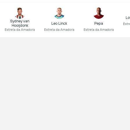
Lo
Sydney van
Leo Linck
Pepa
Estr
Hooijdonk
Estrela da Amadora
Estrela da Amadora
Estrela da Amadora