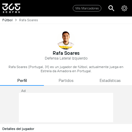
Mis Marcadores
Fútbol
Rafa Soares
Rafa Soares
Defensa Lateral Izquierdo
Rafa Soares (Portugal, 31) es un jugador de fútbol, actualmente juega en
Estrela da Amadora en Portugal.
Perfil
Partidos
Estadísticas
Ad
Detalles del jugador