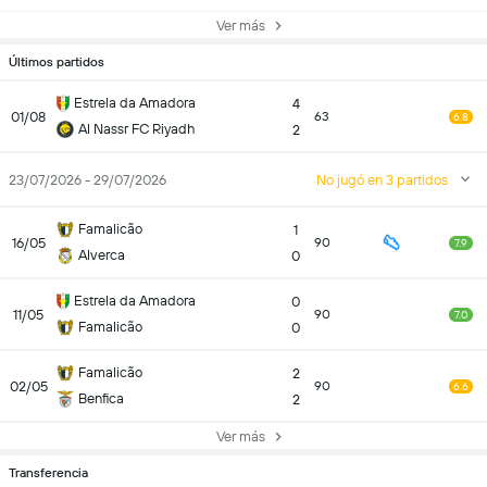
Ver más
Últimos partidos
Estrela da Amadora
4
01/08
63
6.8
Al Nassr FC Riyadh
2
23/07/2026 - 29/07/2026
No jugó en 3 partidos
Famalicão
1
16/05
90
7.9
Alverca
0
Estrela da Amadora
0
11/05
90
7.0
Famalicão
0
Famalicão
2
02/05
90
6.6
Benfica
2
Ver más
Transferencia