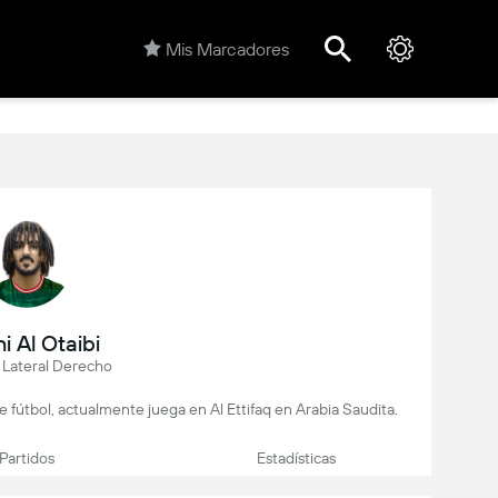
Mis Marcadores
i Al Otaibi
 Lateral Derecho
de fútbol, actualmente juega en Al Ettifaq en Arabia Saudita.
Partidos
Estadísticas