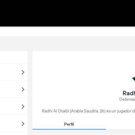
Radh
Defensa
Radhi Al Otaibi (Arabia Saudita, 26) es un jugador 
Perfil