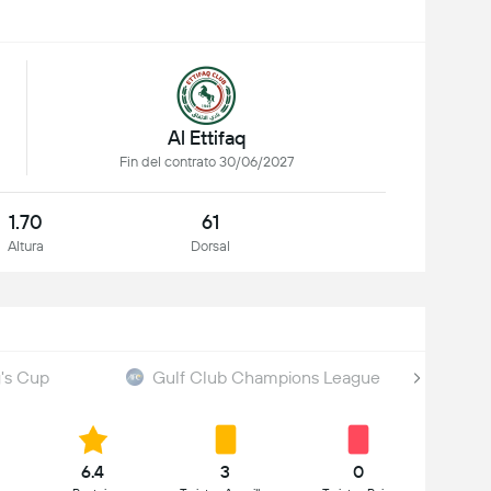
Al Ettifaq
Fin del contrato 30/06/2027
1.70
61
Altura
Dorsal
g's Cup
Gulf Club Champions League
6.4
3
0