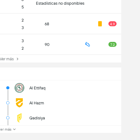
Estadísticas no disponibles
5
2
68
4.9
3
3
90
7.2
2
er más
Al Ettifaq
Al Hazm
Qadisiya
er más