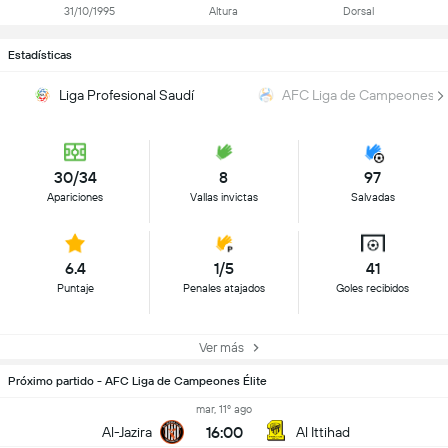
31/10/1995
Altura
Dorsal
Estadísticas
Liga Profesional Saudí
AFC Liga de Campeones Él
30/34
8
97
Apariciones
Vallas invictas
Salvadas
6.4
1/5
41
Puntaje
Penales atajados
Goles recibidos
Ver más
Próximo partido - AFC Liga de Campeones Élite
mar, 11º ago
16:00
Al-Jazira
Al Ittihad