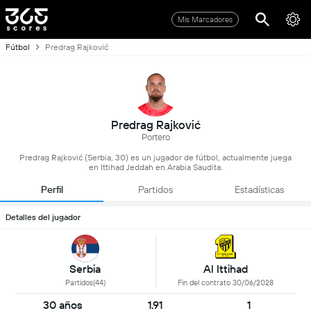
Mis Marcadores
Fútbol
Predrag Rajković
Predrag Rajković
Portero
Predrag Rajković (Serbia, 30) es un jugador de fútbol, actualmente juega
en Ittihad Jeddah en Arabia Saudita.
Perfil
Partidos
Estadísticas
Detalles del jugador
Serbia
Al Ittihad
Partidos(44)
Fin del contrato 30/06/2028
30 años
1.91
1