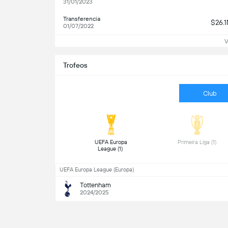
31/01/2023
Transferencia
$26.
01/07/2022
V
Trofeos
Club
 UEFA Europa 
 Primeira Liga (1) 
League (1) 
UEFA Europa League (Europa)
Tottenham
2024/2025