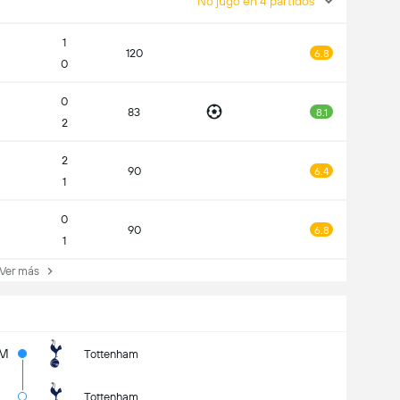
No jugó en 4 partidos
1
120
6.8
0
0
83
8.1
2
2
90
6.4
1
0
90
6.8
1
er más
5M
Tottenham
Tottenham