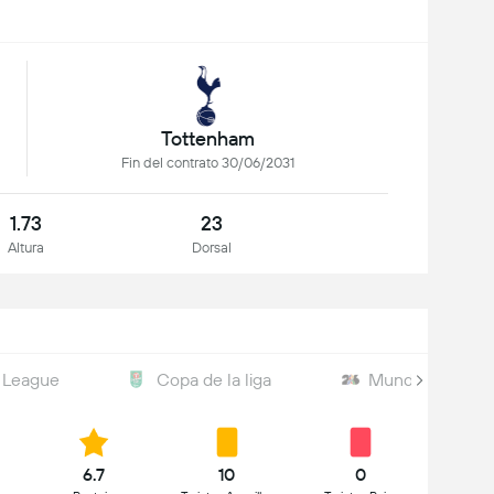
Tottenham
Fin del contrato 30/06/2031
1.73
23
Altura
Dorsal
 League
Copa de la liga
Mundial
6.7
10
0