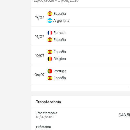
22/07/2026 - 01/08/2026
España
19/07
Argentina
Francia
14/07
España
España
10/07
Bélgica
Portugal
06/07
España
V
Transferencia
Transferencia
$43.
01/07/2023
Préstamo