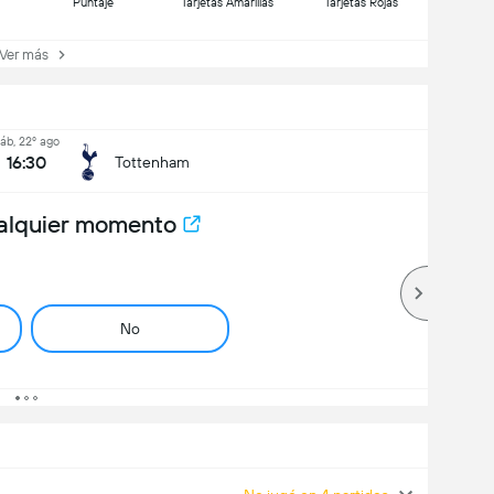
Puntaje
Tarjetas Amarillas
Tarjetas Rojas
er más
áb, 22º ago
16:30
Tottenham
alquier momento
No