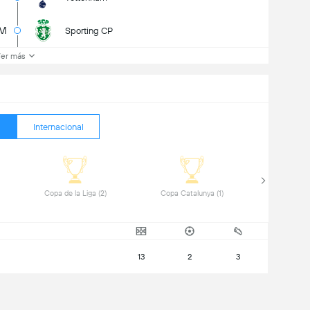
1M
Sporting CP
er más
Internacional
 Copa de la Liga (2) 
 Copa Catalunya (1) 
13
2
3