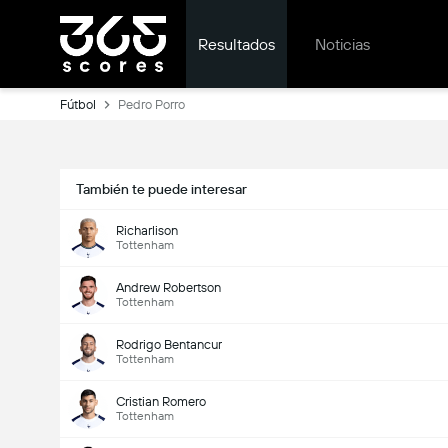
Resultados
Noticias
Fútbol
Pedro Porro
También te puede interesar
Richarlison
Tottenham
Andrew Robertson
Tottenham
Rodrigo Bentancur
Tottenham
Cristian Romero
Tottenham