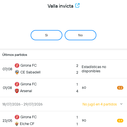
Valla invicta
Si
No
Últimos partidos
Girona FC
2
Estadísticas no
07/08
disponibles
CE Sabadell
2
Girona FC
1
01/08
60
5.2
Arsenal
4
18/07/2026 - 29/07/2026
No jugó en 4 partidos
Girona FC
1
23/05
90
6.4
Elche CF
1