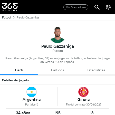
Mis Marcadores
Fútbol
Paulo Gazzaniga
Paulo Gazzaniga
Portero
Paulo Gazzaniga (Argentina, 34) es un jugador de fútbol, actualmente juega
en Girona FC en España.
Perfil
Partidos
Estadísticas
Detalles del jugador
Argentina
Girona
Partidos(1)
Fin del contrato 30/06/2027
34 años
1.95
13