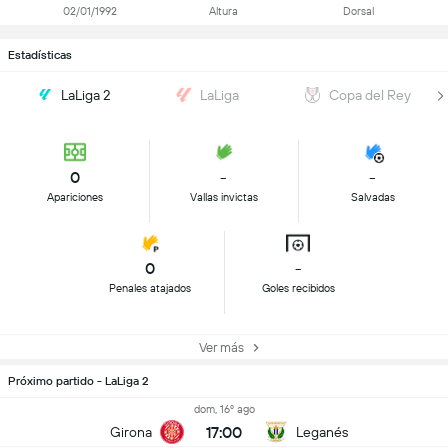
02/01/1992
Altura
Dorsal
Estadísticas
LaLiga 2
LaLiga
Copa del Rey
0
-
-
Apariciones
Vallas invictas
Salvadas
0
-
Penales atajados
Goles recibidos
Ver más
Próximo partido - LaLiga 2
dom, 16º ago
17:00
Girona
Leganés