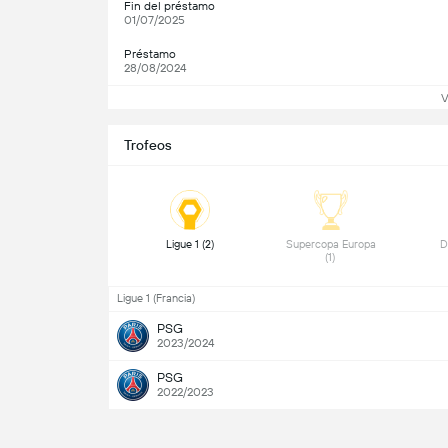
Fin del préstamo
01/07/2025
Préstamo
28/08/2024
V
Trofeos
 Ligue 1 (2) 
 Supercopa Europa 
(1) 
Ligue 1 (Francia)
PSG
2023/2024
PSG
2022/2023