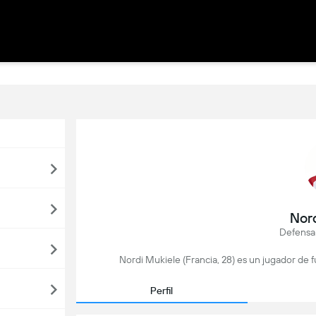
Nor
Defensa
Nordi Mukiele (Francia, 28) es un jugador de 
Perfil