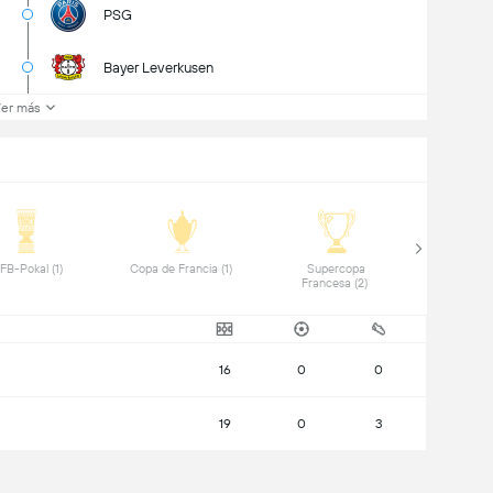
PSG
Bayer Leverkusen
er más
 DFB-Pokal (1) 
 Copa de Francia (1) 
 Supercopa 
Francesa (2) 
16
0
0
19
0
3