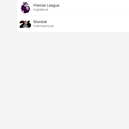
Premier League
Inglaterra
Mundial
Internacional
Último goleador
Si
No