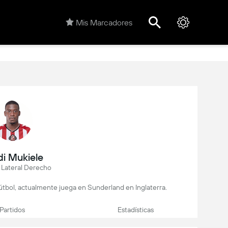
Mis Marcadores
di Mukiele
 Lateral Derecho
fútbol, actualmente juega en Sunderland en Inglaterra.
Partidos
Estadísticas