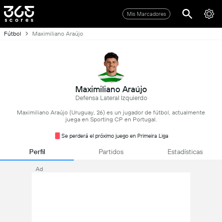
Mis Marcadores
Fútbol
Maximiliano Araújo
Maximiliano Araújo
Defensa Lateral Izquierdo
Maximiliano Araújo (Uruguay, 26) es un jugador de fútbol, actualmente
juega en Sporting CP en Portugal.
Se perderá el próximo juego en Primeira Liga
Perfil
Partidos
Estadísticas
Ad