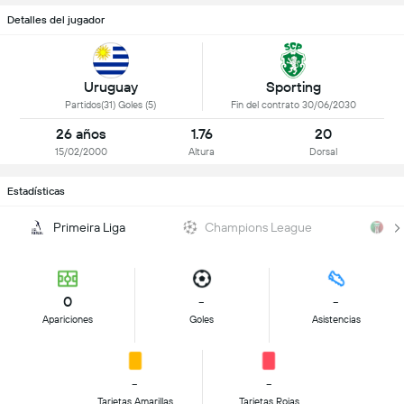
Detalles del jugador
Uruguay
Sporting
Partidos(31) Goles (5)
Fin del contrato 30/06/2030
26 años
1.76
20
15/02/2000
Altura
Dorsal
Estadísticas
Primeira Liga
Champions League
Co
0
-
-
Apariciones
Goles
Asistencias
-
-
Tarjetas Amarillas
Tarjetas Rojas